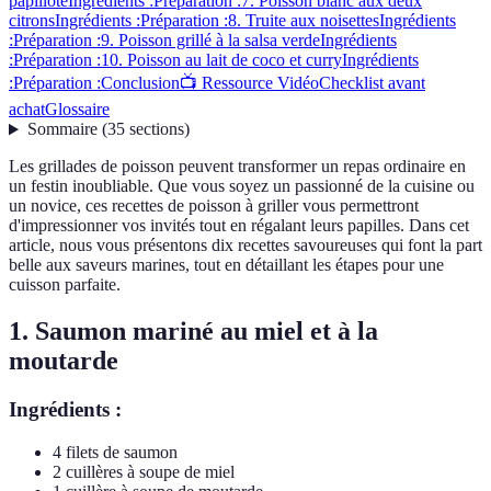
papillote
Ingrédients :
Préparation :
7. Poisson blanc aux deux
citrons
Ingrédients :
Préparation :
8. Truite aux noisettes
Ingrédients
:
Préparation :
9. Poisson grillé à la salsa verde
Ingrédients
:
Préparation :
10. Poisson au lait de coco et curry
Ingrédients
:
Préparation :
Conclusion
📺 Ressource Vidéo
Checklist avant
achat
Glossaire
Sommaire
(
35
sections
)
Les grillades de poisson peuvent transformer un repas ordinaire en
un festin inoubliable. Que vous soyez un passionné de la cuisine ou
un novice, ces recettes de poisson à griller vous permettront
d'impressionner vos invités tout en régalant leurs papilles. Dans cet
article, nous vous présentons dix recettes savoureuses qui font la part
belle aux saveurs marines, tout en détaillant les étapes pour une
cuisson parfaite.
1. Saumon mariné au miel et à la
moutarde
Ingrédients :
4 filets de saumon
2 cuillères à soupe de miel