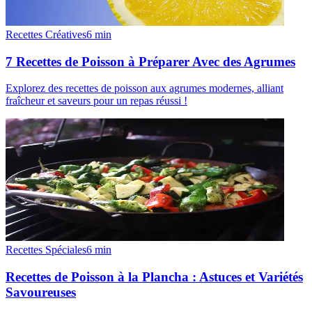
Recettes Créatives
6
min
7 Recettes de Poisson à Préparer Avec des Agrumes
Explorez des recettes de poisson aux agrumes modernes, alliant
fraîcheur et saveurs pour un repas réussi !
Recettes Spéciales
6
min
Recettes de Poisson à la Plancha : Astuces et Variétés
Savoureuses