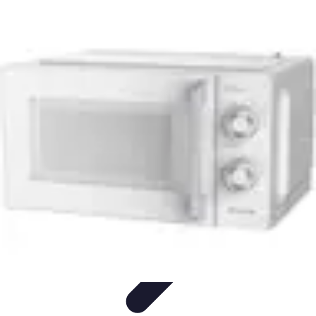
Recettes de Poissons
Recettes de Papillote
Recettes Faciles
Recettes
Recettes de
Marinades
Recettes de Poisson
Recettes de Poissons