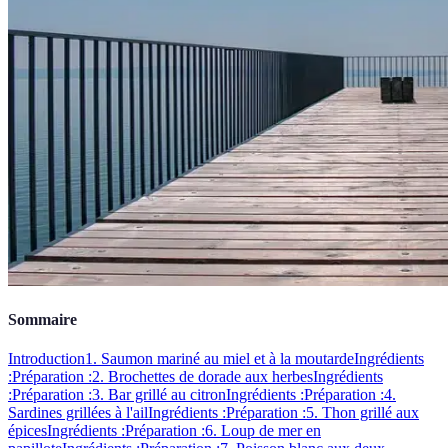
Sommaire
Introduction
1. Saumon mariné au miel et à la moutarde
Ingrédients
:
Préparation :
2. Brochettes de dorade aux herbes
Ingrédients
:
Préparation :
3. Bar grillé au citron
Ingrédients :
Préparation :
4.
Sardines grillées à l'ail
Ingrédients :
Préparation :
5. Thon grillé aux
épices
Ingrédients :
Préparation :
6. Loup de mer en