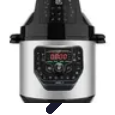
Recettes de Poissons
Recettes de Papillote
Recettes Faciles
Recettes
Recettes de
Marinades
Recettes de Poisson
Recettes de Poissons