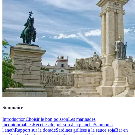
Sommaire
Introduction
Choisir le bon poisson
Les marinades
incontournables
Recettes de poisson à la plancha
Saumon à
l'aneth
Rapport sur la dorade
Sardines grillées à la sauce soja
Bar en