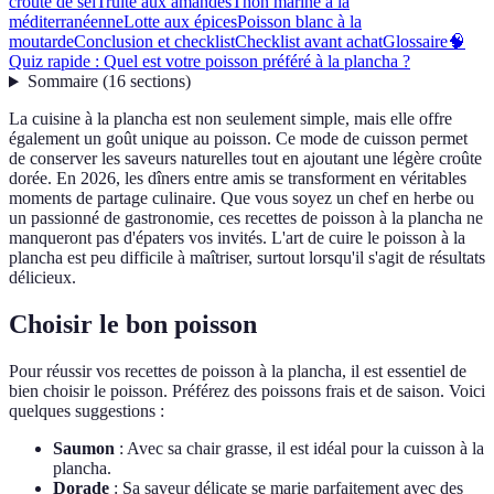
croûte de sel
Truite aux amandes
Thon mariné à la
méditerranéenne
Lotte aux épices
Poisson blanc à la
moutarde
Conclusion et checklist
Checklist avant achat
Glossaire
🧠
Quiz rapide : Quel est votre poisson préféré à la plancha ?
Sommaire
(
16
sections
)
La cuisine à la plancha est non seulement simple, mais elle offre
également un goût unique au poisson. Ce mode de cuisson permet
de conserver les saveurs naturelles tout en ajoutant une légère croûte
dorée. En 2026, les dîners entre amis se transforment en véritables
moments de partage culinaire. Que vous soyez un chef en herbe ou
un passionné de gastronomie, ces recettes de poisson à la plancha ne
manqueront pas d'épaters vos invités. L'art de cuire le poisson à la
plancha est peu difficile à maîtriser, surtout lorsqu'il s'agit de résultats
délicieux.
Choisir le bon poisson
Pour réussir vos recettes de poisson à la plancha, il est essentiel de
bien choisir le poisson. Préférez des poissons frais et de saison. Voici
quelques suggestions :
Saumon
: Avec sa chair grasse, il est idéal pour la cuisson à la
plancha.
Dorade
: Sa saveur délicate se marie parfaitement avec des