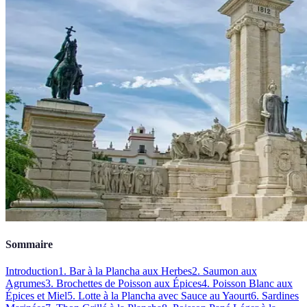
Sommaire
Introduction
1. Bar à la Plancha aux Herbes
2. Saumon aux
Agrumes
3. Brochettes de Poisson aux Épices
4. Poisson Blanc aux
Épices et Miel
5. Lotte à la Plancha avec Sauce au Yaourt
6. Sardines