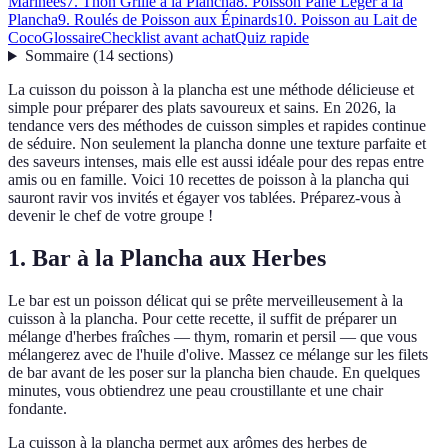
Marinées
7. Thon Grillé à la Plancha
8. Poisson Pané Léger à la
Plancha
9. Roulés de Poisson aux Épinards
10. Poisson au Lait de
Coco
Glossaire
Checklist avant achat
Quiz rapide
Sommaire
(
14
sections
)
La cuisson du poisson à la plancha est une méthode délicieuse et
simple pour préparer des plats savoureux et sains. En 2026, la
tendance vers des méthodes de cuisson simples et rapides continue
de séduire. Non seulement la plancha donne une texture parfaite et
des saveurs intenses, mais elle est aussi idéale pour des repas entre
amis ou en famille. Voici 10 recettes de poisson à la plancha qui
sauront ravir vos invités et égayer vos tablées. Préparez-vous à
devenir le chef de votre groupe !
1. Bar à la Plancha aux Herbes
Le bar est un poisson délicat qui se prête merveilleusement à la
cuisson à la plancha. Pour cette recette, il suffit de préparer un
mélange d'herbes fraîches — thym, romarin et persil — que vous
mélangerez avec de l'huile d'olive. Massez ce mélange sur les filets
de bar avant de les poser sur la plancha bien chaude. En quelques
minutes, vous obtiendrez une peau croustillante et une chair
fondante.
La cuisson à la plancha permet aux arômes des herbes de