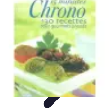
Recettes de Poissons
Recettes de Papillote
Recettes Faciles
Recettes
Recettes de
Marinades
Recettes de Poisson
Recettes de Poissons