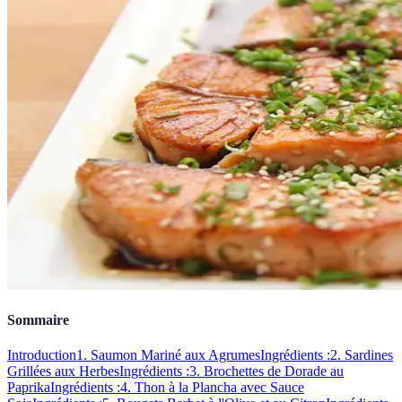
Sommaire
Introduction
1. Saumon Mariné aux Agrumes
Ingrédients :
2. Sardines
Grillées aux Herbes
Ingrédients :
3. Brochettes de Dorade au
Paprika
Ingrédients :
4. Thon à la Plancha avec Sauce