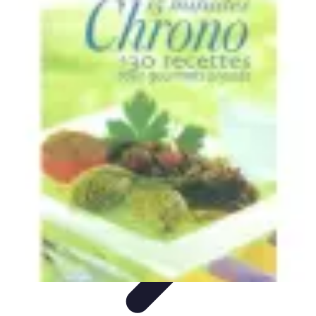
Recettes de Poissons
Recettes de Papillote
Recettes Faciles
Recettes
Recettes de
Marinades
Recettes de Poisson
Recettes de Poissons