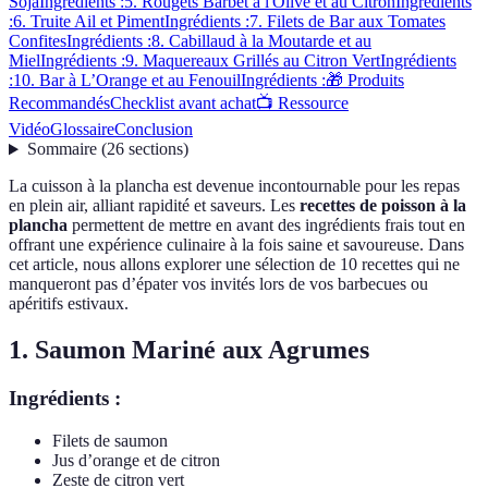
Soja
Ingrédients :
5. Rougets Barbet à l'Olive et au Citron
Ingrédients
:
6. Truite Ail et Piment
Ingrédients :
7. Filets de Bar aux Tomates
Confites
Ingrédients :
8. Cabillaud à la Moutarde et au
Miel
Ingrédients :
9. Maquereaux Grillés au Citron Vert
Ingrédients
:
10. Bar à L’Orange et au Fenouil
Ingrédients :
🎁 Produits
Recommandés
Checklist avant achat
📺 Ressource
Vidéo
Glossaire
Conclusion
Sommaire
(
26
sections
)
La cuisson à la plancha est devenue incontournable pour les repas
en plein air, alliant rapidité et saveurs. Les
recettes de poisson à la
plancha
permettent de mettre en avant des ingrédients frais tout en
offrant une expérience culinaire à la fois saine et savoureuse. Dans
cet article, nous allons explorer une sélection de 10 recettes qui ne
manqueront pas d’épater vos invités lors de vos barbecues ou
apéritifs estivaux.
1. Saumon Mariné aux Agrumes
Ingrédients :
Filets de saumon
Jus d’orange et de citron
Zeste de citron vert