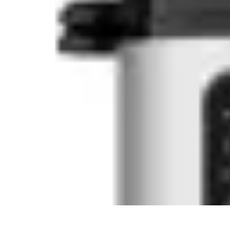
Recettes de Poissons
Recettes de Papillote
Recettes Faciles
Recettes
Recettes de Marinades
R
Recettes de Poissons