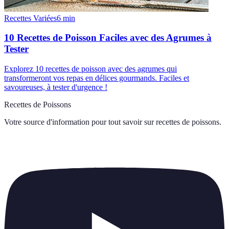
Recettes Variées
6
min
10 Recettes de Poisson Faciles avec des Agrumes à
Tester
Explorez 10 recettes de poisson avec des agrumes qui
transformeront vos repas en délices gourmands. Faciles et
savoureuses, à tester d'urgence !
Recettes de Poissons
Votre source d'information pour tout savoir sur
recettes de poissons
.