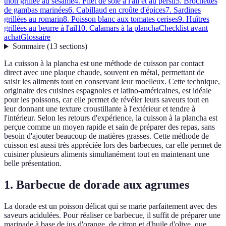
thon grillée au sésame
4. Filet de sole à l'ail et au persil
5. Brochettes
de gambas marinées
6. Cabillaud en croûte d'épices
7. Sardines
grillées au romarin
8. Poisson blanc aux tomates cerises
9. Huîtres
grillées au beurre à l'ail
10. Calamars à la plancha
Checklist avant
achat
Glossaire
Sommaire
(
13
sections
)
La cuisson à la plancha est une méthode de cuisson par contact
direct avec une plaque chaude, souvent en métal, permettant de
saisir les aliments tout en conservant leur moelleux. Cette technique,
originaire des cuisines espagnoles et latino-américaines, est idéale
pour les poissons, car elle permet de révéler leurs saveurs tout en
leur donnant une texture croustillante à l'extérieur et tendre à
l'intérieur. Selon les retours d'expérience, la cuisson à la plancha est
perçue comme un moyen rapide et sain de préparer des repas, sans
besoin d'ajouter beaucoup de matières grasses. Cette méthode de
cuisson est aussi très appréciée lors des barbecues, car elle permet de
cuisiner plusieurs aliments simultanément tout en maintenant une
belle présentation.
1. Barbecue de dorade aux agrumes
La dorade est un poisson délicat qui se marie parfaitement avec des
saveurs acidulées. Pour réaliser ce barbecue, il suffit de préparer une
marinade à base de jus d'orange, de citron et d'huile d'olive, que