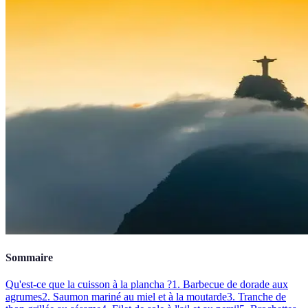
Sommaire
Qu'est-ce que la cuisson à la plancha ?
1. Barbecue de dorade aux
agrumes
2. Saumon mariné au miel et à la moutarde
3. Tranche de