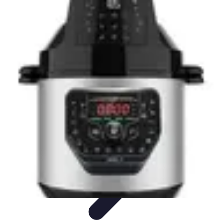
Recettes de Poissons
Recettes de Papillote
Recettes Faciles
Recettes
Recettes de
Marinades
Recettes de Poisson
Recettes de Poissons