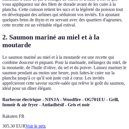
vous appliquerez sur des filets de dorade avant de les cuire à la
plancha. Cette cuisson retient les sucs et la légèreté du poisson tout
en développant des arômes qui séduiront vos invités. En ajoutant
quelques brins de thym et en servant avec des quartiers d'agrumes,
cette recette est un véritable régal estival.
2. Saumon mariné au miel et à la
moutarde
Le saumon mariné au miel et à la moutarde est une recette qui
combine douceur et piquant. Pour la marinade, mélangez du miel, de
la moutarde, de l'huile d'olive, du sel et du poivre. Laissez mariner le
saumon pendant au moins une heure, puis faites-le cuire sur la
plancha jusqu'à ce qu'il soit juste cuit à cœur. Les invités
apprécieront cette saveur sucrée-salée qui relève le goût du saumon,
idéal pour un dîner élégant.
Barbecue électrique - NINJA - Woodfire - OG701EU - Grill,
fumoir & air fryer - Antiadhésif - Gris et noir
Rakuten FR
305.30
EUR
Voir le prix