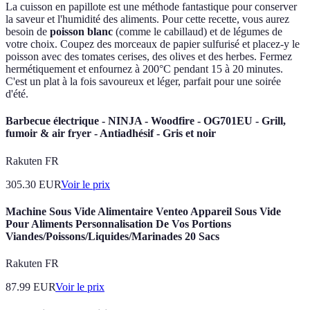
La cuisson en papillote est une méthode fantastique pour conserver
la saveur et l'humidité des aliments. Pour cette recette, vous aurez
besoin de
poisson blanc
(comme le cabillaud) et de légumes de
votre choix. Coupez des morceaux de papier sulfurisé et placez-y le
poisson avec des tomates cerises, des olives et des herbes. Fermez
hermétiquement et enfournez à 200°C pendant 15 à 20 minutes.
C'est un plat à la fois savoureux et léger, parfait pour une soirée
d'été.
Barbecue électrique - NINJA - Woodfire - OG701EU - Grill,
fumoir & air fryer - Antiadhésif - Gris et noir
Rakuten FR
305.30
EUR
Voir le prix
Machine Sous Vide Alimentaire Venteo Appareil Sous Vide
Pour Aliments Personnalisation De Vos Portions
Viandes/Poissons/Liquides/Marinades 20 Sacs
Rakuten FR
87.99
EUR
Voir le prix