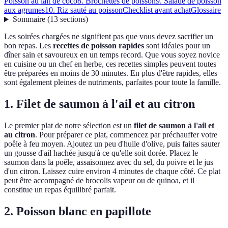
Poisson au lait de coco
8. Brochettes de poisson
9. Salade de poisson
aux agrumes
10. Riz sauté au poisson
Checklist avant achat
Glossaire
Sommaire
(
13
sections
)
Les soirées chargées ne signifient pas que vous devez sacrifier un
bon repas. Les
recettes de poisson rapides
sont idéales pour un
dîner sain et savoureux en un temps record. Que vous soyez novice
en cuisine ou un chef en herbe, ces recettes simples peuvent toutes
être préparées en moins de 30 minutes. En plus d'être rapides, elles
sont également pleines de nutriments, parfaites pour toute la famille.
1. Filet de saumon à l'ail et au citron
Le premier plat de notre sélection est un
filet de saumon à l'ail et
au citron
. Pour préparer ce plat, commencez par préchauffer votre
poêle à feu moyen. Ajoutez un peu d'huile d'olive, puis faites sauter
un gousse d'ail hachée jusqu'à ce qu'elle soit dorée. Placez le
saumon dans la poêle, assaisonnez avec du sel, du poivre et le jus
d'un citron. Laissez cuire environ 4 minutes de chaque côté. Ce plat
peut être accompagné de brocolis vapeur ou de quinoa, et il
constitue un repas équilibré parfait.
2. Poisson blanc en papillote