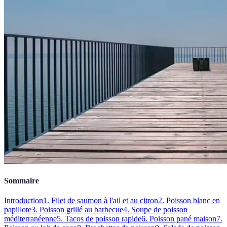
Sommaire
Introduction
1. Filet de saumon à l'ail et au citron
2. Poisson blanc en
papillote
3. Poisson grillé au barbecue
4. Soupe de poisson
méditerranéenne
5. Tacos de poisson rapide
6. Poisson pané maison
7.