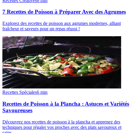
Recettes Créatives
6
min
7 Recettes de Poisson à Préparer Avec des Agrumes
Explorez des recettes de poisson aux agrumes modernes, alliant
fraîcheur et saveurs pour un repas réussi !
Recettes Spéciales
6
min
Recettes de Poisson à la Plancha : Astuces et Variétés
Savoureuses
Découvrez nos recettes de poisson à la plancha et apprenez des
techniques pour régaler vos proches avec des plats savoureux et
sains.