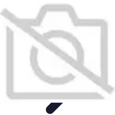
Recettes de Poissons
Recettes de Papillote
Recettes Faciles
Recettes
Recettes de
Marinades
Recettes de Poisson
Recettes de Poissons