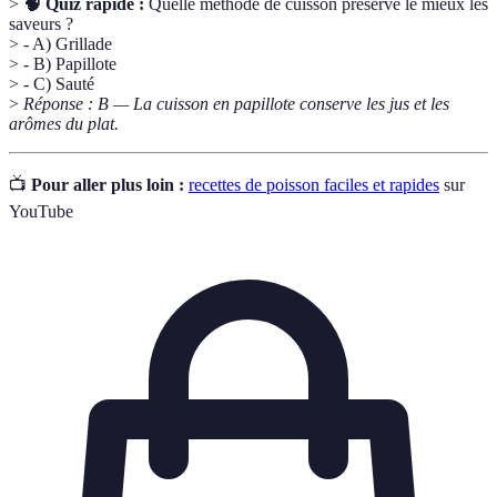
>
🧠 Quiz rapide :
Quelle méthode de cuisson préserve le mieux les
saveurs ?
> - A) Grillade
> - B) Papillote
> - C) Sauté
>
Réponse : B — La cuisson en papillote conserve les jus et les
arômes du plat.
📺
Pour aller plus loin :
recettes de poisson faciles et rapides
sur
YouTube