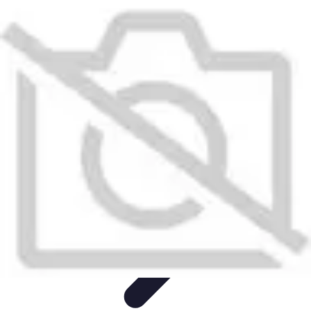
Recettes de Poissons
Recettes de Papillote
Recettes Faciles
Recettes
Recettes de
Marinades
Recettes de Poisson
Recettes de Poissons