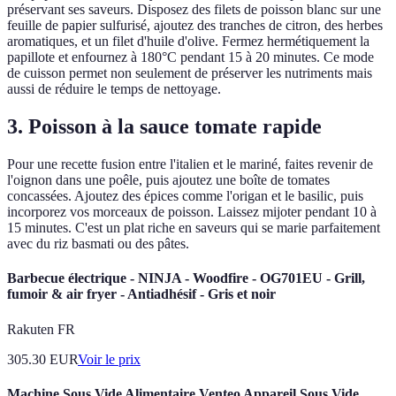
préservant ses saveurs. Disposez des filets de poisson blanc sur une
feuille de papier sulfurisé, ajoutez des tranches de citron, des herbes
aromatiques, et un filet d'huile d'olive. Fermez hermétiquement la
papillote et enfournez à 180°C pendant 15 à 20 minutes. Ce mode
de cuisson permet non seulement de préserver les nutriments mais
aussi de réduire le temps de nettoyage.
3. Poisson à la sauce tomate rapide
Pour une recette fusion entre l'italien et le mariné, faites revenir de
l'oignon dans une poêle, puis ajoutez une boîte de tomates
concassées. Ajoutez des épices comme l'origan et le basilic, puis
incorporez vos morceaux de poisson. Laissez mijoter pendant 10 à
15 minutes. C'est un plat riche en saveurs qui se marie parfaitement
avec du riz basmati ou des pâtes.
Barbecue électrique - NINJA - Woodfire - OG701EU - Grill,
fumoir & air fryer - Antiadhésif - Gris et noir
Rakuten FR
305.30
EUR
Voir le prix
Machine Sous Vide Alimentaire Venteo Appareil Sous Vide