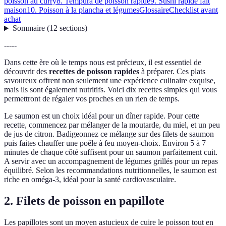
poisson au curry
8. Tempura de poisson rapide
9. Sushi rapide fait
maison
10. Poisson à la plancha et légumes
Glossaire
Checklist avant
achat
Sommaire
(
12
sections
)
-----
Dans cette ère où le temps nous est précieux, il est essentiel de
découvrir des
recettes de poisson rapides
à préparer. Ces plats
savoureux offrent non seulement une expérience culinaire exquise,
mais ils sont également nutritifs. Voici dix recettes simples qui vous
permettront de régaler vos proches en un rien de temps.
Le saumon est un choix idéal pour un dîner rapide. Pour cette
recette, commencez par mélanger de la moutarde, du miel, et un peu
de jus de citron. Badigeonnez ce mélange sur des filets de saumon
puis faites chauffer une poêle à feu moyen-choix. Environ 5 à 7
minutes de chaque côté suffisent pour un saumon parfaitement cuit.
A servir avec un accompagnement de légumes grillés pour un repas
équilibré. Selon les recommandations nutritionnelles, le saumon est
riche en oméga-3, idéal pour la santé cardiovasculaire.
2. Filets de poisson en papillote
Les papillotes sont un moyen astucieux de cuire le poisson tout en