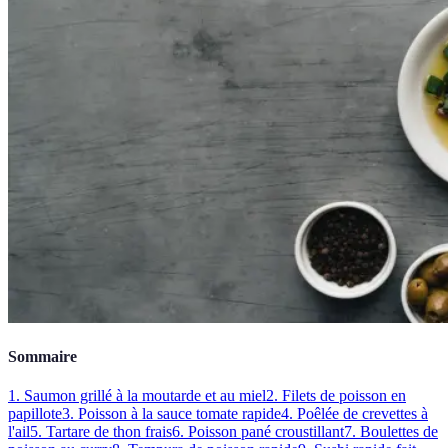
Sommaire
1. Saumon grillé à la moutarde et au miel
2. Filets de poisson en
papillote
3. Poisson à la sauce tomate rapide
4. Poêlée de crevettes à
l'ail
5. Tartare de thon frais
6. Poisson pané croustillant
7. Boulettes de