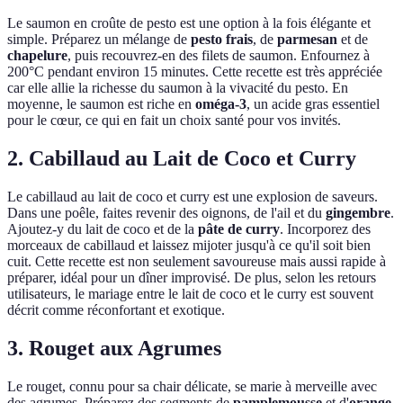
Le saumon en croûte de pesto est une option à la fois élégante et
simple. Préparez un mélange de
pesto frais
, de
parmesan
et de
chapelure
, puis recouvrez-en des filets de saumon. Enfournez à
200°C pendant environ 15 minutes. Cette recette est très appréciée
car elle allie la richesse du saumon à la vivacité du pesto. En
moyenne, le saumon est riche en
oméga-3
, un acide gras essentiel
pour le cœur, ce qui en fait un choix santé pour vos invités.
2. Cabillaud au Lait de Coco et Curry
Le cabillaud au lait de coco et curry est une explosion de saveurs.
Dans une poêle, faites revenir des oignons, de l'ail et du
gingembre
.
Ajoutez-y du lait de coco et de la
pâte de curry
. Incorporez des
morceaux de cabillaud et laissez mijoter jusqu'à ce qu'il soit bien
cuit. Cette recette est non seulement savoureuse mais aussi rapide à
préparer, idéal pour un dîner improvisé. De plus, selon les retours
utilisateurs, le mariage entre le lait de coco et le curry est souvent
décrit comme réconfortant et exotique.
3. Rouget aux Agrumes
Le rouget, connu pour sa chair délicate, se marie à merveille avec
des agrumes. Préparez des segments de
pamplemousse
et d'
orange
,