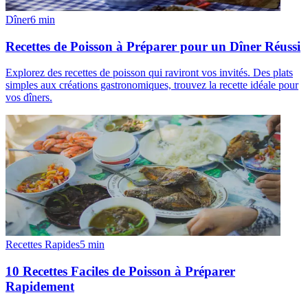
Dîner
6
min
Recettes de Poisson à Préparer pour un Dîner Réussi
Explorez des recettes de poisson qui raviront vos invités. Des plats
simples aux créations gastronomiques, trouvez la recette idéale pour
vos dîners.
Recettes Rapides
5
min
10 Recettes Faciles de Poisson à Préparer
Rapidement