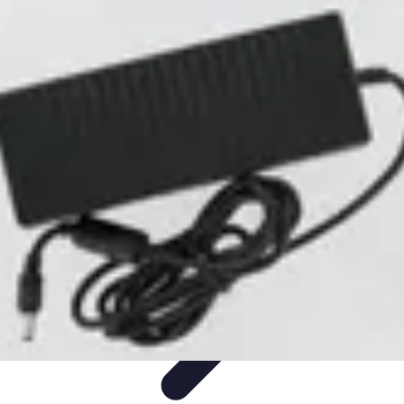
Recettes de Poissons
Recettes de Papillote
Recettes Faciles
Recettes
Recettes de
Marinades
Recettes de Poisson
Recettes de Poissons