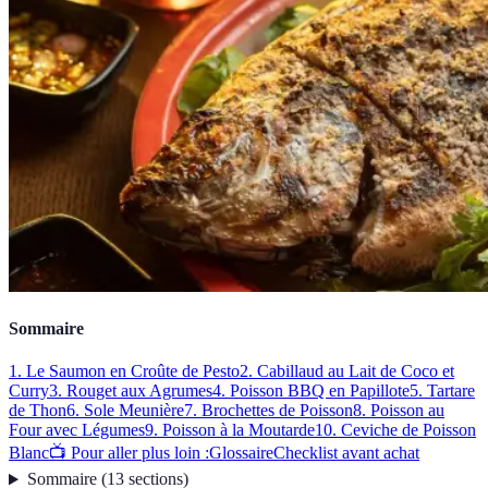
Sommaire
1. Le Saumon en Croûte de Pesto
2. Cabillaud au Lait de Coco et
Curry
3. Rouget aux Agrumes
4. Poisson BBQ en Papillote
5. Tartare
de Thon
6. Sole Meunière
7. Brochettes de Poisson
8. Poisson au
Four avec Légumes
9. Poisson à la Moutarde
10. Ceviche de Poisson
Blanc
📺 Pour aller plus loin :
Glossaire
Checklist avant achat
Sommaire
(
13
sections
)