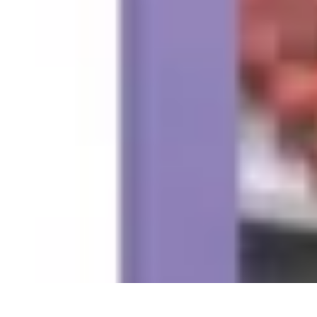
Recettes de Poissons
Recettes de Papillote
Recettes Faciles
Recettes
Recettes de Marinades
R
Recettes de Poissons