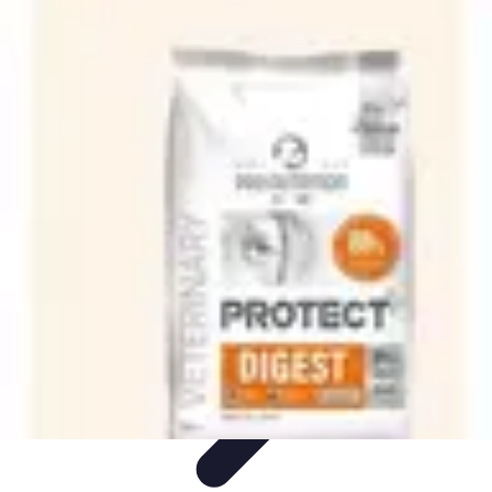
Recettes de Poissons
Recettes de Papillote
Recettes Faciles
Recettes
Recettes de
Marinades
Recettes de Poisson
Recettes de Poissons