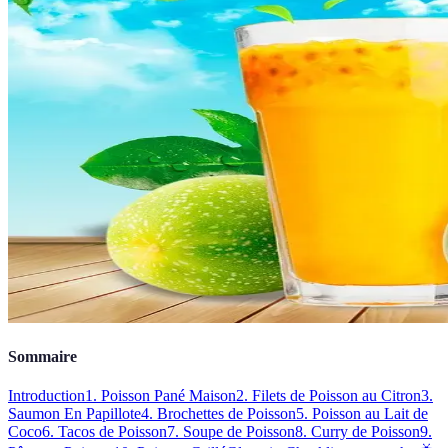
Sommaire
Introduction
1. Poisson Pané Maison
2. Filets de Poisson au Citron
3.
Saumon En Papillote
4. Brochettes de Poisson
5. Poisson au Lait de
Coco
6. Tacos de Poisson
7. Soupe de Poisson
8. Curry de Poisson
9.