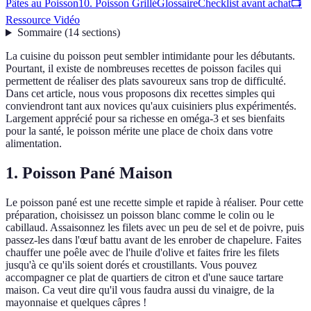
Pâtes au Poisson
10. Poisson Grillé
Glossaire
Checklist avant achat
📺
Ressource Vidéo
Sommaire
(
14
sections
)
La cuisine du poisson peut sembler intimidante pour les débutants.
Pourtant, il existe de nombreuses recettes de poisson faciles qui
permettent de réaliser des plats savoureux sans trop de difficulté.
Dans cet article, nous vous proposons dix recettes simples qui
conviendront tant aux novices qu'aux cuisiniers plus expérimentés.
Largement apprécié pour sa richesse en oméga-3 et ses bienfaits
pour la santé, le poisson mérite une place de choix dans votre
alimentation.
1. Poisson Pané Maison
Le poisson pané est une recette simple et rapide à réaliser. Pour cette
préparation, choisissez un poisson blanc comme le colin ou le
cabillaud. Assaisonnez les filets avec un peu de sel et de poivre, puis
passez-les dans l'œuf battu avant de les enrober de chapelure. Faites
chauffer une poêle avec de l'huile d'olive et faites frire les filets
jusqu'à ce qu'ils soient dorés et croustillants. Vous pouvez
accompagner ce plat de quartiers de citron et d'une sauce tartare
maison. Ca veut dire qu'il vous faudra aussi du vinaigre, de la
mayonnaise et quelques câpres !