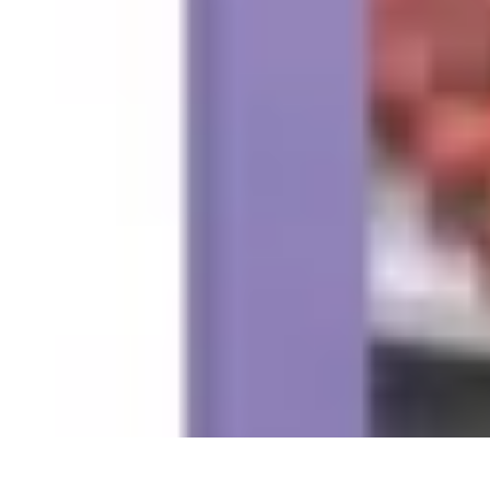
Recettes de Poissons
Recettes de Papillote
Recettes Faciles
Recettes
Recettes de Marinades
R
Recettes de Poissons