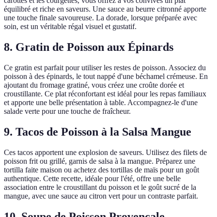
carottes et les courgettes, vous offrez à vos convives un plat
équilibré et riche en saveurs. Une sauce au beurre citronné apporte
une touche finale savoureuse. La dorade, lorsque préparée avec
soin, est un véritable régal visuel et gustatif.
8. Gratin de Poisson aux Épinards
Ce gratin est parfait pour utiliser les restes de poisson. Associez du
poisson à des épinards, le tout nappé d'une béchamel crémeuse. En
ajoutant du fromage gratiné, vous créez une croûte dorée et
croustillante. Ce plat réconfortant est idéal pour les repas familiaux
et apporte une belle présentation à table. Accompagnez-le d'une
salade verte pour une touche de fraîcheur.
9. Tacos de Poisson à la Salsa Mangue
Ces tacos apportent une explosion de saveurs. Utilisez des filets de
poisson frit ou grillé, garnis de salsa à la mangue. Préparez une
tortilla faite maison ou achetez des tortillas de maïs pour un goût
authentique. Cette recette, idéale pour l'été, offre une belle
association entre le croustillant du poisson et le goût sucré de la
mangue, avec une sauce au citron vert pour un contraste parfait.
10. Soupe de Poisson Provençale