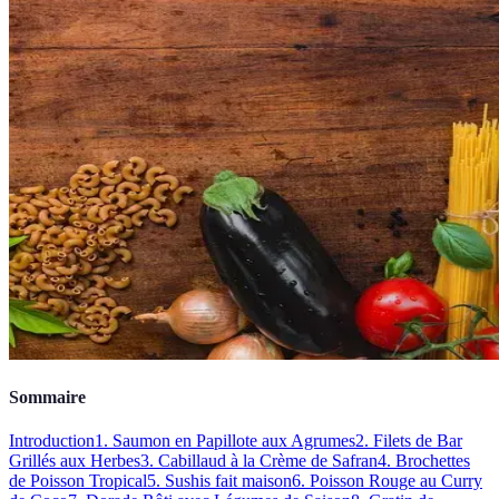
Sommaire
Introduction
1. Saumon en Papillote aux Agrumes
2. Filets de Bar
Grillés aux Herbes
3. Cabillaud à la Crème de Safran
4. Brochettes
de Poisson Tropical
5. Sushis fait maison
6. Poisson Rouge au Curry