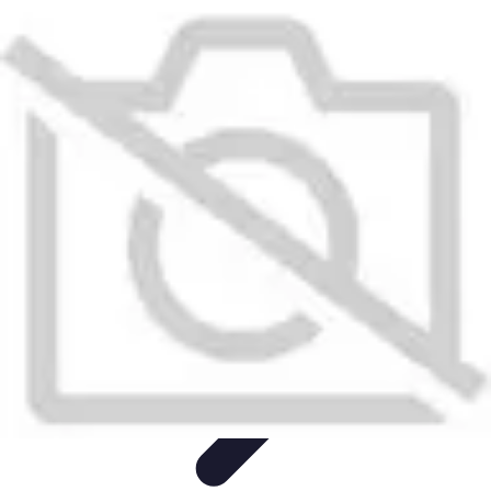
Recettes de Poissons
Recettes de Papillote
Recettes Faciles
Recettes
Recettes de
Marinades
Recettes de Poisson
Recettes de Poissons