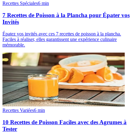
Recettes Spéciales
6
min
7 Recettes de Poisson à la Plancha pour Épater vos
Invités
Épatez vos invités avec ces 7 recettes de poisson à la plancha.
Faciles à réaliser, elles garantissent une expérience culinaire
mémorable.
Recettes Variées
6
min
10 Recettes de Poisson Faciles avec des Agrumes à
Tester