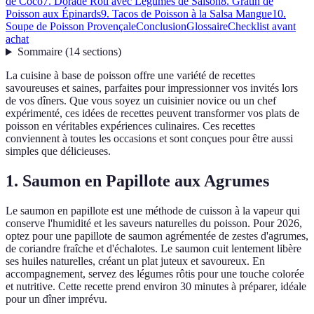
de Coco
7. Dorade Rôti avec Légumes de Saison
8. Gratin de
Poisson aux Épinards
9. Tacos de Poisson à la Salsa Mangue
10.
Soupe de Poisson Provençale
Conclusion
Glossaire
Checklist avant
achat
Sommaire
(
14
sections
)
La cuisine à base de poisson offre une variété de recettes
savoureuses et saines, parfaites pour impressionner vos invités lors
de vos dîners. Que vous soyez un cuisinier novice ou un chef
expérimenté, ces idées de recettes peuvent transformer vos plats de
poisson en véritables expériences culinaires. Ces recettes
conviennent à toutes les occasions et sont conçues pour être aussi
simples que délicieuses.
1. Saumon en Papillote aux Agrumes
Le saumon en papillote est une méthode de cuisson à la vapeur qui
conserve l'humidité et les saveurs naturelles du poisson. Pour 2026,
optez pour une papillote de saumon agrémentée de zestes d'agrumes,
de coriandre fraîche et d'échalotes. Le saumon cuit lentement libère
ses huiles naturelles, créant un plat juteux et savoureux. En
accompagnement, servez des légumes rôtis pour une touche colorée
et nutritive. Cette recette prend environ 30 minutes à préparer, idéale
pour un dîner imprévu.