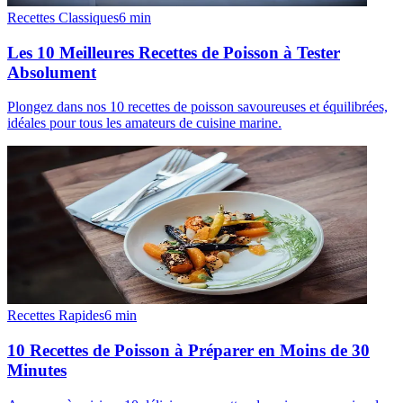
Recettes Classiques
6
min
Les 10 Meilleures Recettes de Poisson à Tester
Absolument
Plongez dans nos 10 recettes de poisson savoureuses et équilibrées,
idéales pour tous les amateurs de cuisine marine.
Recettes Rapides
6
min
10 Recettes de Poisson à Préparer en Moins de 30
Minutes