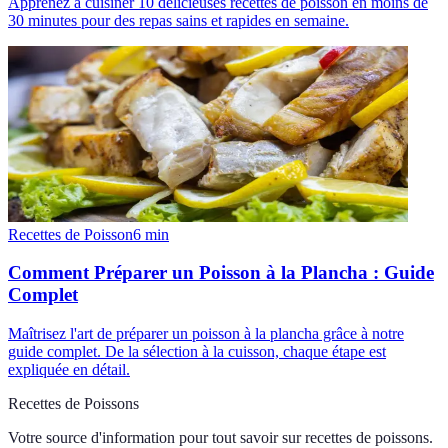
Apprenez à cuisiner 10 délicieuses recettes de poisson en moins de
30 minutes pour des repas sains et rapides en semaine.
Recettes de Poisson
6
min
Comment Préparer un Poisson à la Plancha : Guide
Complet
Maîtrisez l'art de préparer un poisson à la plancha grâce à notre
guide complet. De la sélection à la cuisson, chaque étape est
expliquée en détail.
Recettes de Poissons
Votre source d'information pour tout savoir sur
recettes de poissons
.