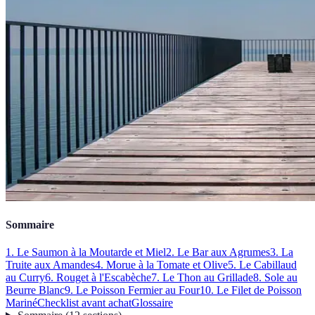
Sommaire
1. Le Saumon à la Moutarde et Miel
2. Le Bar aux Agrumes
3. La
Truite aux Amandes
4. Morue à la Tomate et Olive
5. Le Cabillaud
au Curry
6. Rouget à l'Escabèche
7. Le Thon au Grillade
8. Sole au
Beurre Blanc
9. Le Poisson Fermier au Four
10. Le Filet de Poisson
Mariné
Checklist avant achat
Glossaire