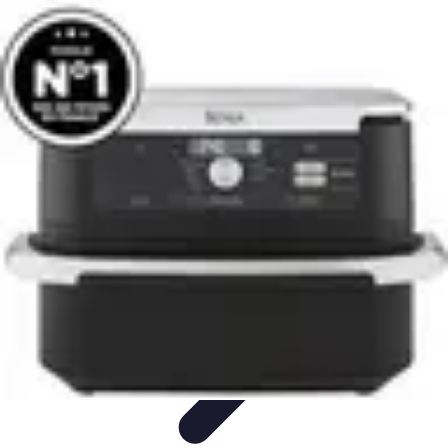
Recettes de Poissons
Recettes de Papillote
Recettes Faciles
Recettes
Recettes de
Marinades
Recettes de Poisson
Recettes de Poissons