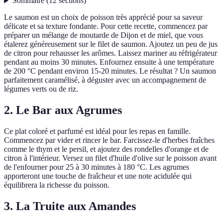
Sommaire
(
12
sections
)
Le saumon est un choix de poisson très apprécié pour sa saveur
délicate et sa texture fondante. Pour cette recette, commencez par
préparer un mélange de moutarde de Dijon et de miel, que vous
étalerez généreusement sur le filet de saumon. Ajoutez un peu de jus
de citron pour rehausser les arômes. Laissez mariner au réfrigérateur
pendant au moins 30 minutes. Enfournez ensuite à une température
de 200 °C pendant environ 15-20 minutes. Le résultat ? Un saumon
parfaitement caramélisé, à déguster avec un accompagnement de
légumes verts ou de riz.
2. Le Bar aux Agrumes
Ce plat coloré et parfumé est idéal pour les repas en famille.
Commencez par vider et rincer le bar. Farcissez-le d'herbes fraîches
comme le thym et le persil, et ajoutez des rondelles d'orange et de
citron à l'intérieur. Versez un filet d'huile d'olive sur le poisson avant
de l'enfourner pour 25 à 30 minutes à 180 °C. Les agrumes
apporteront une touche de fraîcheur et une note acidulée qui
équilibrera la richesse du poisson.
3. La Truite aux Amandes