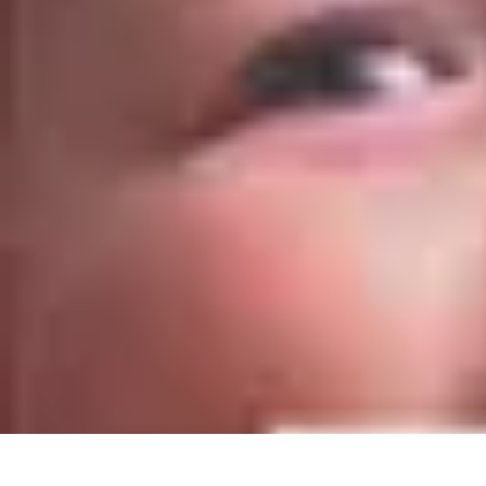
Recettes de Poissons
Recettes de Papillote
Recettes Faciles
Recettes
Recettes de Marinades
R
Recettes de Poissons