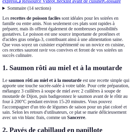
express
📺 Ressource Vidéo
Checklist avant de cuisiner
Glossaire
Sommaire
(
14
sections
)
Les
recettes de poisson faciles
sont idéales pour les soirées en
famille ou entre amis. Non seulement ces plats sont rapides à
préparer, mais ils offrent également de nombreuses possibilités
gustatives. Le poisson est une source importante de protéines et
d'acides gras oméga-3, contribuant ainsi à une alimentation saine.
Que vous soyez un cuisinier expérimenté ou un novice en cuisine,
ces recettes sauront ravir vos convives et feront de vos soirées un
succès culinaire.
1. Saumon rôti au miel et à la moutarde
Le
saumon rôti au miel et à la moutarde
est une recette simple qui
apporte une touche sucrée-salée à votre table. Pour cette préparation,
mélangez 3 cuillères à soupe de miel avec 2 cuillères à soupe de
moutarde de Dijon, puis badigeonnez le saumon avant de le rôtir au
four à 200°C pendant environ 15-20 minutes. Vous pouvez
l'accompagner d'un trio de légumes de saison pour un plat coloré et
sain. Selon les retours d'utilisateurs, ce plat se marie délicieusement
avec un vin blanc frais, comme un
Sancerre
.
2. Pavés de cabillaud en papillote