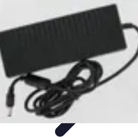
Recettes de Poissons
Recettes de Papillote
Recettes Faciles
Recettes
Recettes de
Marinades
Recettes de Poisson
Recettes de Poissons