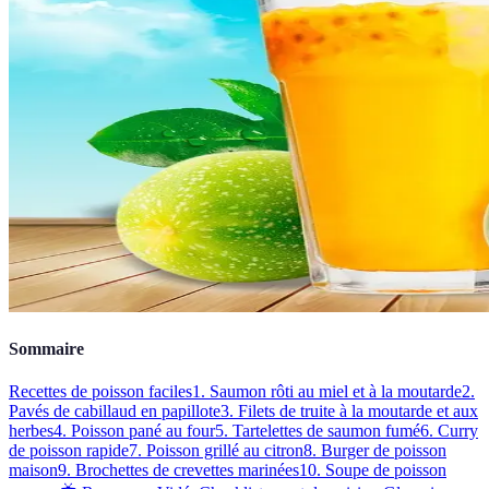
Sommaire
Recettes de poisson faciles
1. Saumon rôti au miel et à la moutarde
2.
Pavés de cabillaud en papillote
3. Filets de truite à la moutarde et aux
herbes
4. Poisson pané au four
5. Tartelettes de saumon fumé
6. Curry
de poisson rapide
7. Poisson grillé au citron
8. Burger de poisson
maison
9. Brochettes de crevettes marinées
10. Soupe de poisson