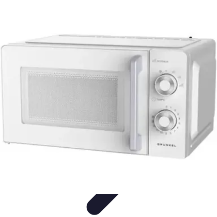
Recettes de Poissons
Recettes de Papillote
Recettes Faciles
Recettes
Recettes de
Marinades
Recettes de Poisson
Recettes de Poissons