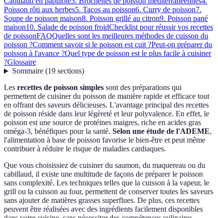
Cabillaud en papillote
3. Brochettes de poisson méditerranéennes
4.
Poisson rôti aux herbes
5. Tacos au poisson
6. Curry de poisson
7.
Soupe de poisson maison
8. Poisson grillé au citron
9. Poisson pané
maison
10. Salade de poisson froid
Checklist pour réussir vos recettes
de poisson
FAQ
Quelles sont les meilleures méthodes de cuisson du
poisson ?
Comment savoir si le poisson est cuit ?
Peut-on préparer du
poisson à l'avance ?
Quel type de poisson est le plus facile à cuisiner
?
Glossaire
Sommaire
(
19
sections
)
Les
recettes de poisson simples
sont des préparations qui
permettent de cuisiner du poisson de manière rapide et efficace tout
en offrant des saveurs délicieuses. L'avantage principal des recettes
de poisson réside dans leur légèreté et leur polyvalence. En effet, le
poisson est une source de protéines maigres, riche en acides gras
oméga-3, bénéfiques pour la santé.
Selon une étude de l'ADEME
,
l'alimentation à base de poisson favorise le bien-être et peut même
contribuer à réduire le risque de maladies cardiaques.
Que vous choisissiez de cuisiner du saumon, du maquereau ou du
cabillaud, il existe une multitude de façons de préparer le poisson
sans complexité. Les techniques telles que la cuisson à la vapeur, le
grill ou la cuisson au four, permettent de conserver toutes les saveurs
sans ajouter de matières grasses superflues. De plus, ces recettes
peuvent être réalisées avec des ingrédients facilement disponibles
dans votre cuisine, sans nécessiter des compétences culinaires