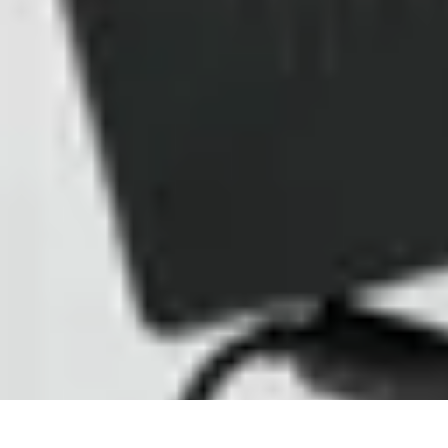
Recettes de Poissons
Recettes de Papillote
Recettes Faciles
Recettes
Recettes de Marinades
R
Recettes de Poissons