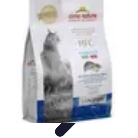
Recettes de Poissons
Recettes de Papillote
Recettes Faciles
Recettes
Recettes de
Marinades
Recettes de Poisson
Recettes de Poissons