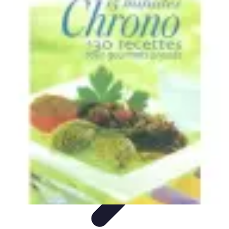
Recettes de Poissons
Recettes de Papillote
Recettes Faciles
Recettes
Recettes de
Marinades
Recettes de Poisson
Recettes de Poissons