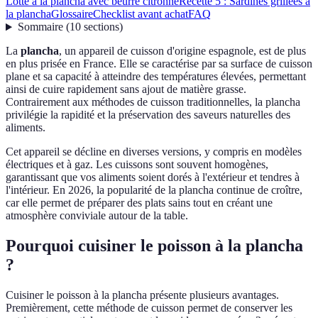
Lotte à la plancha avec beurre citronné
Recette 5 : Sardines grillées à
la plancha
Glossaire
Checklist avant achat
FAQ
Sommaire
(
10
sections
)
La
plancha
, un appareil de cuisson d'origine espagnole, est de plus
en plus prisée en France. Elle se caractérise par sa surface de cuisson
plane et sa capacité à atteindre des températures élevées, permettant
ainsi de cuire rapidement sans ajout de matière grasse.
Contrairement aux méthodes de cuisson traditionnelles, la plancha
privilégie la rapidité et la préservation des saveurs naturelles des
aliments.
Cet appareil se décline en diverses versions, y compris en modèles
électriques et à gaz. Les cuissons sont souvent homogènes,
garantissant que vos aliments soient dorés à l'extérieur et tendres à
l'intérieur. En 2026, la popularité de la plancha continue de croître,
car elle permet de préparer des plats sains tout en créant une
atmosphère conviviale autour de la table.
Pourquoi cuisiner le poisson à la plancha
?
Cuisiner le poisson à la plancha présente plusieurs avantages.
Premièrement, cette méthode de cuisson permet de conserver les