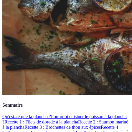
Sommaire
Qu'est-ce que la plancha ?
Pourquoi cuisiner le poisson à la plancha
?
Recette 1 : Filets de dorade à la plancha
Recette 2 : Saumon mariné
à la plancha
Recette 3 : Brochettes de thon aux épices
Recette 4 :