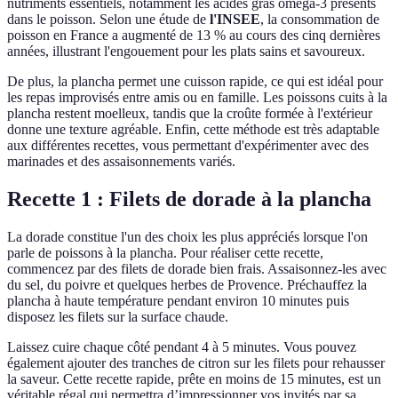
nutriments essentiels, notamment les acides gras oméga-3 présents
dans le poisson. Selon une étude de
l'INSEE
, la consommation de
poisson en France a augmenté de 13 % au cours des cinq dernières
années, illustrant l'engouement pour les plats sains et savoureux.
De plus, la plancha permet une cuisson rapide, ce qui est idéal pour
les repas improvisés entre amis ou en famille. Les poissons cuits à la
plancha restent moelleux, tandis que la croûte formée à l'extérieur
donne une texture agréable. Enfin, cette méthode est très adaptable
aux différentes recettes, vous permettant d'expérimenter avec des
marinades et des assaisonnements variés.
Recette 1 : Filets de dorade à la plancha
La dorade constitue l'un des choix les plus appréciés lorsque l'on
parle de poissons à la plancha. Pour réaliser cette recette,
commencez par des filets de dorade bien frais. Assaisonnez-les avec
du sel, du poivre et quelques herbes de Provence. Préchauffez la
plancha à haute température pendant environ 10 minutes puis
disposez les filets sur la surface chaude.
Laissez cuire chaque côté pendant 4 à 5 minutes. Vous pouvez
également ajouter des tranches de citron sur les filets pour rehausser
la saveur. Cette recette rapide, prête en moins de 15 minutes, est un
véritable régal qui permettra d’impressionner vos invités par sa