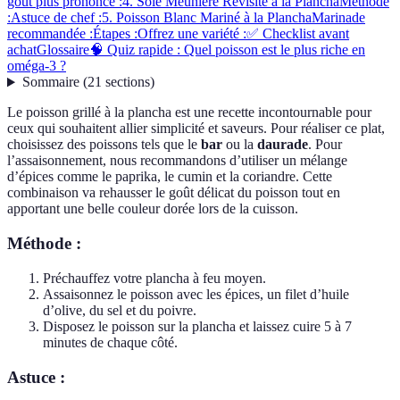
goût plus prononcé :
4. Sole Meunière Revisité à la Plancha
Méthode
:
Astuce de chef :
5. Poisson Blanc Mariné à la Plancha
Marinade
recommandée :
Étapes :
Offrez une variété :
✅ Checklist avant
achat
Glossaire
🧠 Quiz rapide : Quel poisson est le plus riche en
oméga-3 ?
Sommaire
(
21
sections
)
Le poisson grillé à la plancha est une recette incontournable pour
ceux qui souhaitent allier simplicité et saveurs. Pour réaliser ce plat,
choisissez des poissons tels que le
bar
ou la
daurade
. Pour
l’assaisonnement, nous recommandons d’utiliser un mélange
d’épices comme le paprika, le cumin et la coriandre. Cette
combinaison va rehausser le goût délicat du poisson tout en
apportant une belle couleur dorée lors de la cuisson.
Méthode :
Préchauffez votre plancha à feu moyen.
Assaisonnez le poisson avec les épices, un filet d’huile
d’olive, du sel et du poivre.
Disposez le poisson sur la plancha et laissez cuire 5 à 7
minutes de chaque côté.
Astuce :