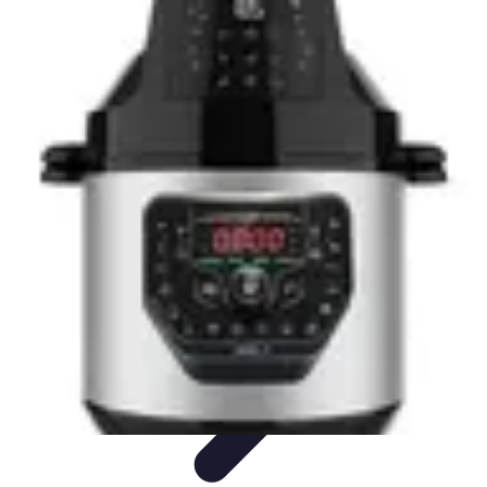
Recettes de Poissons
Recettes de Papillote
Recettes Faciles
Recettes
Recettes de
Marinades
Recettes de Poisson
Recettes de Poissons