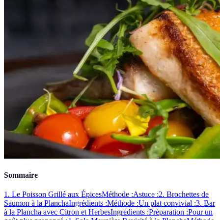
Sommaire
1. Le Poisson Grillé aux Épices
Méthode :
Astuce :
2. Brochettes de
Saumon à la Plancha
Ingrédients :
Méthode :
Un plat convivial :
3. Bar
à la Plancha avec Citron et Herbes
Ingredients :
Préparation :
Pour un