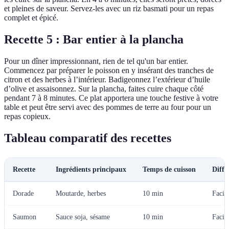
et pleines de saveur. Servez-les avec un riz basmati pour un repas
complet et épicé.
Recette 5 : Bar entier à la plancha
Pour un dîner impressionnant, rien de tel qu'un bar entier.
Commencez par préparer le poisson en y insérant des tranches de
citron et des herbes à l’intérieur. Badigeonnez l’extérieur d’huile
d’olive et assaisonnez. Sur la plancha, faites cuire chaque côté
pendant 7 à 8 minutes. Ce plat apportera une touche festive à votre
table et peut être servi avec des pommes de terre au four pour un
repas copieux.
Tableau comparatif des recettes
Recette
Ingrédients principaux
Temps de cuisson
Diffi
Dorade
Moutarde, herbes
10 min
Facil
Saumon
Sauce soja, sésame
10 min
Facil