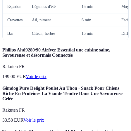
Espadon
Légumes d'été
15 min
Moye
Crevettes
Ail, piment
6 min
Facil
Bar
Citron, herbes
15 min
Diffic
Philips Ahd9280/90 Airfyer Essential une cuisine saine,
Savoureuse et désormais Connectée
Rakuten FR
199.00
EUR
Voir le prix
Gimdog Pure Delight Poulet Au Thon - Snack Pour Chiens
Riche En Protéines La Viande Tendre Dans Une Savoureuse
Gelée
Rakuten FR
33.58
EUR
Voir le prix