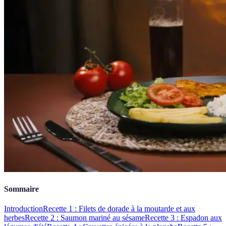
Sommaire
Introduction
Recette 1 : Filets de dorade à la moutarde et aux
herbes
Recette 2 : Saumon mariné au sésame
Recette 3 : Espadon aux