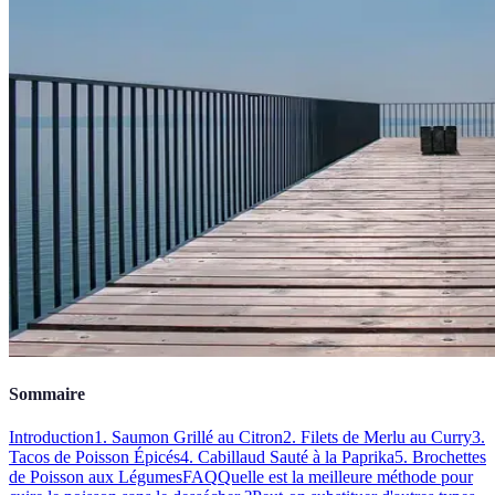
Sommaire
Introduction
1. Saumon Grillé au Citron
2. Filets de Merlu au Curry
3.
Tacos de Poisson Épicés
4. Cabillaud Sauté à la Paprika
5. Brochettes
de Poisson aux Légumes
FAQ
Quelle est la meilleure méthode pour