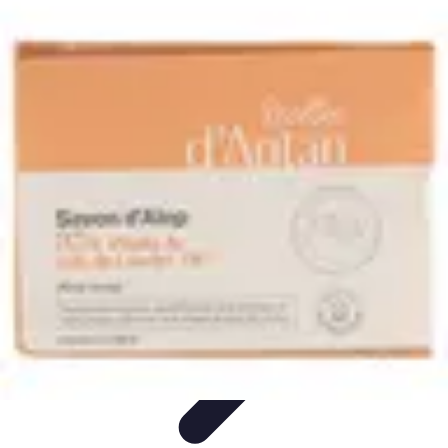
Recettes de Poissons
Recettes de Papillote
Recettes Faciles
Recettes
Recettes de
Marinades
Recettes de Poisson
Recettes de Poissons