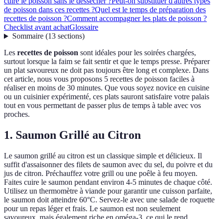
cuire le poisson sans le dessécher ?
Peut-on substituer d'autres types
de poisson dans ces recettes ?
Quel est le temps de préparation des
recettes de poisson ?
Comment accompagner les plats de poisson ?
Checklist avant achat
Glossaire
Sommaire
(
13
sections
)
Les
recettes de poisson
sont idéales pour les soirées chargées,
surtout lorsque la faim se fait sentir et que le temps presse. Préparer
un plat savoureux ne doit pas toujours être long et complexe. Dans
cet article, nous vous proposons 5 recettes de poisson faciles à
réaliser en moins de 30 minutes. Que vous soyez novice en cuisine
ou un cuisinier expérimenté, ces plats sauront satisfaire votre palais
tout en vous permettant de passer plus de temps à table avec vos
proches.
1. Saumon Grillé au Citron
Le saumon grillé au citron est un classique simple et délicieux. Il
suffit d'assaisonner des filets de saumon avec du sel, du poivre et du
jus de citron. Préchauffez votre grill ou une poêle à feu moyen.
Faites cuire le saumon pendant environ 4-5 minutes de chaque côté.
Utilisez un thermomètre à viande pour garantir une cuisson parfaite,
le saumon doit atteindre 60°C. Servez-le avec une salade de roquette
pour un repas léger et frais. Le saumon est non seulement
savoureux, mais également riche en oméga-3, ce qui le rend