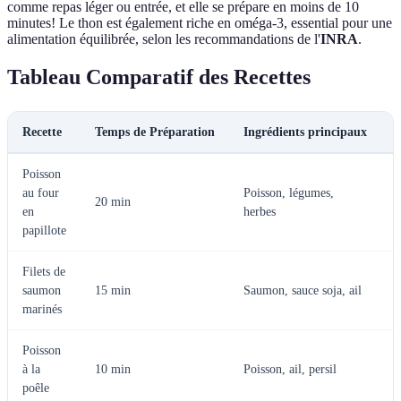
comme repas léger ou entrée, et elle se prépare en moins de 10
minutes! Le thon est également riche en oméga-3, essential pour une
alimentation équilibrée, selon les recommandations de l'
INRA
.
Tableau Comparatif des Recettes
Recette
Temps de Préparation
Ingrédients principaux
Poisson
P
au four
Poisson, légumes,
20 min
s
en
herbes
papillote
Filets de
saumon
15 min
Saumon, sauce soja, ail
i
marinés
Poisson
R
à la
10 min
Poisson, ail, persil
p
poêle