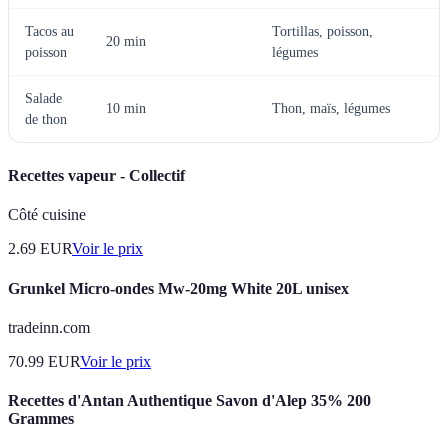
Tacos au
Tortillas, poisson,
20 min
poisson
légumes
v
Salade
T
10 min
Thon, maïs, légumes
de thon
à
Recettes vapeur - Collectif
Côté cuisine
2.69
EUR
Voir le prix
Grunkel Micro-ondes Mw-20mg White 20L unisex
tradeinn.com
70.99
EUR
Voir le prix
Recettes d'Antan Authentique Savon d'Alep 35% 200
Grammes