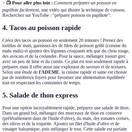
>
📺 Pour aller plus loin :
Comment préparer un poisson en
papillote facilement
, une vidéo qui illustre la technique de cuisson.
Recherchez sur YouTube : "préparer poisson en papillote".
4. Tacos au poisson rapide
Créez des tacos au poisson en seulement 20 minutes ! Prenez des
tortillas de maïs, garnissez-les de filets de poisson grillé (comme du
mahi mahi) et ajoutez des légumes croquants tels que du chou rouge,
des avocats et de la coriandre. Pour la sauce, mélangez yaourt grec
avec un peu de lime et du cumin. Ce plat est non seulement rapide à
préparer, mais il offre aussi une explosion de saveurs et de textures.
Selon une étude de
l'ADEME
, la cuisine rapide et saine est choisie
par de nombreux foyers pour favoriser une alimentation équilibrée
tout en respectant les contraintes de temps.
5. Salade de thon express
Pour une option incroyablement rapide, préparez une salade de thon.
Dans un grand bol, mélangez des morceaux de thon en conserve
(préférablement dans de l'huile d'olive), du maïs, des tomates cerises,
des olives et de la roquette. Ajoutez un filet d'huile d'olive et de
vinaigre balsamique, puis mélangez le tout. Cette salade est parfaite