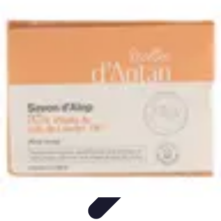
Recettes de Poissons
Recettes de Papillote
Recettes Faciles
Recettes
Recettes de
Marinades
Recettes de Poisson
Recettes de Poissons