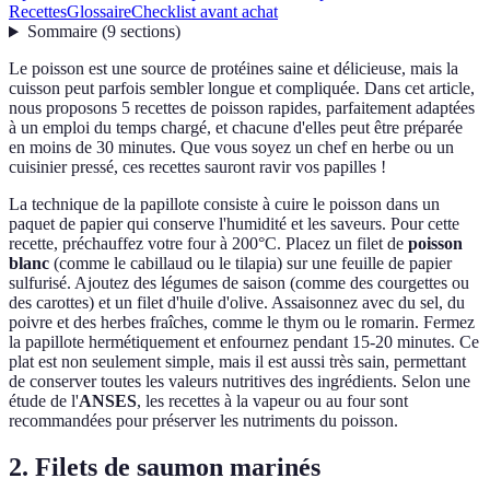
Recettes
Glossaire
Checklist avant achat
Sommaire
(
9
sections
)
Le poisson est une source de protéines saine et délicieuse, mais la
cuisson peut parfois sembler longue et compliquée. Dans cet article,
nous proposons 5 recettes de poisson rapides, parfaitement adaptées
à un emploi du temps chargé, et chacune d'elles peut être préparée
en moins de 30 minutes. Que vous soyez un chef en herbe ou un
cuisinier pressé, ces recettes sauront ravir vos papilles !
La technique de la papillote consiste à cuire le poisson dans un
paquet de papier qui conserve l'humidité et les saveurs. Pour cette
recette, préchauffez votre four à 200°C. Placez un filet de
poisson
blanc
(comme le cabillaud ou le tilapia) sur une feuille de papier
sulfurisé. Ajoutez des légumes de saison (comme des courgettes ou
des carottes) et un filet d'huile d'olive. Assaisonnez avec du sel, du
poivre et des herbes fraîches, comme le thym ou le romarin. Fermez
la papillote hermétiquement et enfournez pendant 15-20 minutes. Ce
plat est non seulement simple, mais il est aussi très sain, permettant
de conserver toutes les valeurs nutritives des ingrédients. Selon une
étude de l'
ANSES
, les recettes à la vapeur ou au four sont
recommandées pour préserver les nutriments du poisson.
2. Filets de saumon marinés