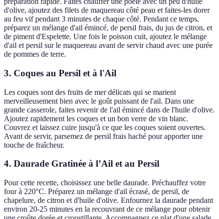
préparation rapide. Faites chauffer une poêle avec un peu d'huile
d'olive, ajoutez des filets de maquereau côté peau et faites-les dorer
au feu vif pendant 3 minutes de chaque côté. Pendant ce temps,
préparez un mélange d'ail émincé, de persil frais, du jus de citron, et
de piment d'Espelette. Une fois le poisson cuit, ajoutez le mélange
d'ail et persil sur le maquereau avant de servir chaud avec une purée
de pommes de terre.
3. Coques au Persil et à l'Ail
Les coques sont des fruits de mer délicats qui se marient
merveilleusement bien avec le goût puissant de l'ail. Dans une
grande casserole, faites revenir de l'ail émincé dans de l'huile d'olive.
Ajoutez rapidement les coques et un bon verre de vin blanc.
Couvrez et laissez cuire jusqu'à ce que les coques soient ouvertes.
Avant de servir, parsemez de persil frais haché pour apporter une
touche de fraîcheur.
4. Daurade Gratinée à l’Ail et au Persil
Pour cette recette, choisissez une belle daurade. Préchauffez votre
four à 220°C. Préparez un mélange d'ail écrasé, de persil, de
chapelure, de citron et d'huile d'olive. Enfournez la daurade pendant
environ 20-25 minutes en la recouvrant de ce mélange pour obtenir
une croûte dorée et croustillante. Accompagnez ce plat d'une salade