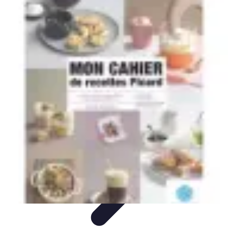
Recettes de Poissons
Recettes de Papillote
Recettes Faciles
Recettes
Recettes de
Marinades
Recettes de Poisson
Recettes de Poissons