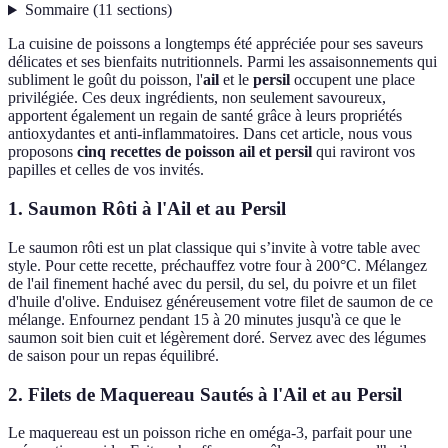
Sommaire
(
11
sections
)
La cuisine de poissons a longtemps été appréciée pour ses saveurs
délicates et ses bienfaits nutritionnels. Parmi les assaisonnements qui
subliment le goût du poisson, l'
ail
et le
persil
occupent une place
privilégiée. Ces deux ingrédients, non seulement savoureux,
apportent également un regain de santé grâce à leurs propriétés
antioxydantes et anti-inflammatoires. Dans cet article, nous vous
proposons
cinq recettes de poisson ail et persil
qui raviront vos
papilles et celles de vos invités.
1. Saumon Rôti à l'Ail et au Persil
Le saumon rôti est un plat classique qui s’invite à votre table avec
style. Pour cette recette, préchauffez votre four à 200°C. Mélangez
de l'ail finement haché avec du persil, du sel, du poivre et un filet
d'huile d'olive. Enduisez généreusement votre filet de saumon de ce
mélange. Enfournez pendant 15 à 20 minutes jusqu'à ce que le
saumon soit bien cuit et légèrement doré. Servez avec des légumes
de saison pour un repas équilibré.
2. Filets de Maquereau Sautés à l'Ail et au Persil
Le maquereau est un poisson riche en oméga-3, parfait pour une