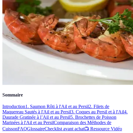
Sommaire
Introduction
1. Saumon Rôti à l'Ail et au Persil
2. Filets de
Maquereau Sautés à l'Ail et au Persil
3. Coques au Persil et à l'Ail
4.
Daurade Gratinée à l’Ail et au Persil
5. Brochettes de Poisson
Marinées à l'Ail et au Persil
Comparaison des Méthodes de
Cuisson
FAQ
Glossaire
Checklist avant achat
📺 Ressource Vidéo