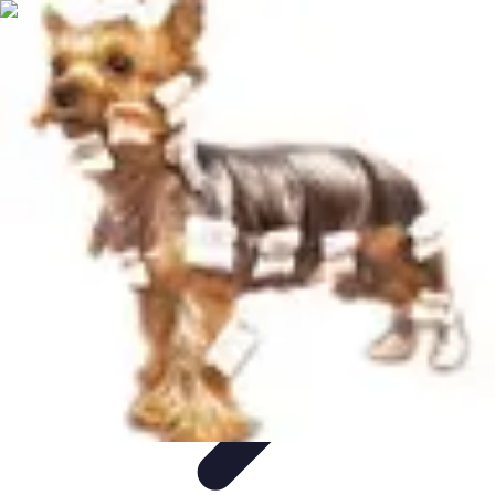
Recettes de Poissons
Recettes de Papillote
Recettes Faciles
Recettes
Recettes de
Marinades
Recettes de Poisson
Recettes de Poissons