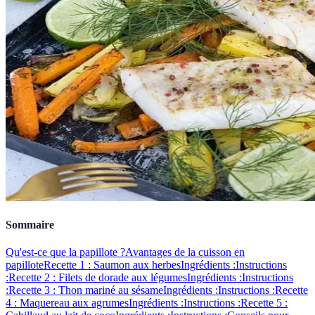
Sommaire
Qu'est-ce que la papillote ?
Avantages de la cuisson en
papillote
Recette 1 : Saumon aux herbes
Ingrédients :
Instructions
:
Recette 2 : Filets de dorade aux légumes
Ingrédients :
Instructions
:
Recette 3 : Thon mariné au sésame
Ingrédients :
Instructions :
Recette
4 : Maquereau aux agrumes
Ingrédients :
Instructions :
Recette 5 :