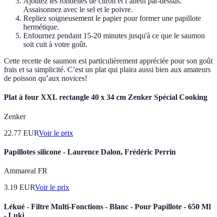
Ajoutez les rondelles de citron et l’aneth par-dessus.
Assaisonnez avec le sel et le poivre.
Repliez soigneusement le papier pour former une papillote
hermétique.
Enfournez pendant 15-20 minutes jusqu'à ce que le saumon
soit cuit à votre goût.
Cette recette de saumon est particulièrement appréciée pour son goût
frais et sa simplicité. C’est un plat qui plaira aussi bien aux amateurs
de poisson qu’aux novices!
Plat à four XXL rectangle 40 x 34 cm Zenker Spécial Cooking
Zenker
22.77
EUR
Voir le prix
Papillotes silicone - Laurence Dalon, Frédéric Perrin
Ammareal FR
3.19
EUR
Voir le prix
Lékué - Filtre Multi-Fonctions - Blanc - Pour Papillote - 650 Ml
- Luki