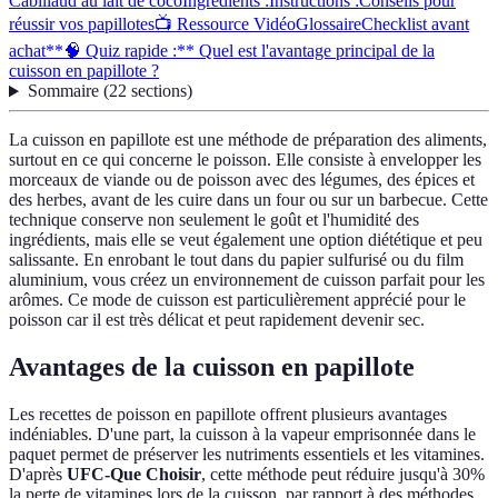
Cabillaud au lait de coco
Ingrédients :
Instructions :
Conseils pour
réussir vos papillotes
📺 Ressource Vidéo
Glossaire
Checklist avant
achat
**🧠 Quiz rapide :** Quel est l'avantage principal de la
cuisson en papillote ?
Sommaire
(
22
sections
)
La cuisson en papillote est une méthode de préparation des aliments,
surtout en ce qui concerne le poisson. Elle consiste à envelopper les
morceaux de viande ou de poisson avec des légumes, des épices et
des herbes, avant de les cuire dans un four ou sur un barbecue. Cette
technique conserve non seulement le goût et l'humidité des
ingrédients, mais elle se veut également une option diététique et peu
salissante. En enrobant le tout dans du papier sulfurisé ou du film
aluminium, vous créez un environnement de cuisson parfait pour les
arômes. Ce mode de cuisson est particulièrement apprécié pour le
poisson car il est très délicat et peut rapidement devenir sec.
Avantages de la cuisson en papillote
Les recettes de poisson en papillote offrent plusieurs avantages
indéniables. D'une part, la cuisson à la vapeur emprisonnée dans le
paquet permet de préserver les nutriments essentiels et les vitamines.
D'après
UFC-Que Choisir
, cette méthode peut réduire jusqu'à 30%
la perte de vitamines lors de la cuisson, par rapport à des méthodes