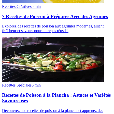
Recettes Créatives
6
min
7 Recettes de Poisson à Préparer Avec des Agrumes
Explorez des recettes de poisson aux agrumes modernes, alliant
fraîcheur et saveurs pour un repas réussi !
Recettes Spéciales
6
min
Recettes de Poisson à la Plancha : Astuces et Variétés
Savoureuses
Découvrez nos recettes de poisson à la plancha et apprenez des