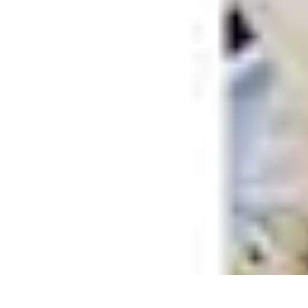
Recettes de Poissons
Recettes de Papillote
Recettes Faciles
Recettes
Recettes de Marinades
R
Recettes de Poissons