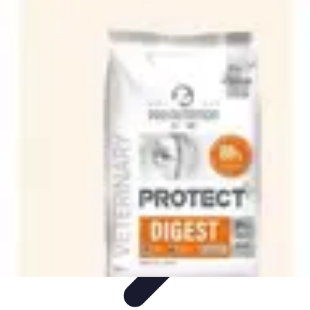
Recettes de Poissons
Recettes de Papillote
Recettes Faciles
Recettes
Recettes de
Marinades
Recettes de Poisson
Recettes de Poissons