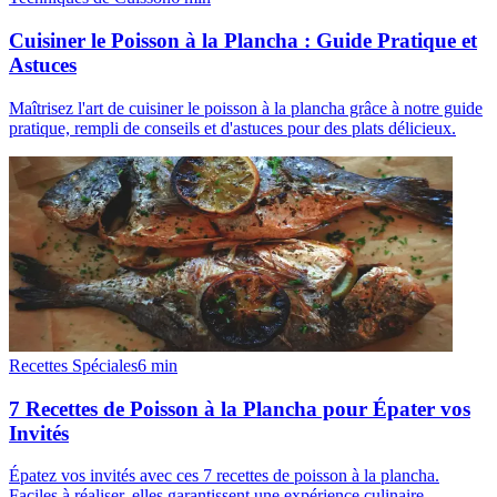
Cuisiner le Poisson à la Plancha : Guide Pratique et
Astuces
Maîtrisez l'art de cuisiner le poisson à la plancha grâce à notre guide
pratique, rempli de conseils et d'astuces pour des plats délicieux.
Recettes Spéciales
6
min
7 Recettes de Poisson à la Plancha pour Épater vos
Invités
Épatez vos invités avec ces 7 recettes de poisson à la plancha.
Faciles à réaliser, elles garantissent une expérience culinaire