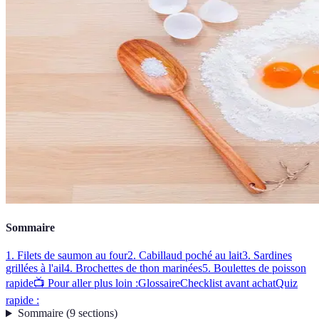
Sommaire
1. Filets de saumon au four
2. Cabillaud poché au lait
3. Sardines
grillées à l'ail
4. Brochettes de thon marinées
5. Boulettes de poisson
rapide
📺 Pour aller plus loin :
Glossaire
Checklist avant achat
Quiz
rapide :
Sommaire
(
9
sections
)