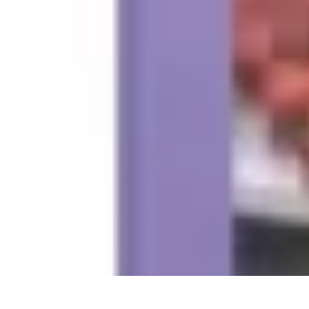
Recettes de Poissons
Recettes de Papillote
Recettes Faciles
Recettes
Recettes de Marinades
R
Recettes de Poissons