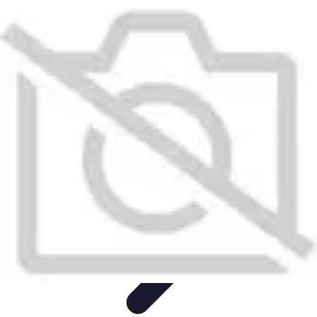
Recettes de Poissons
Recettes de Papillote
Recettes Faciles
Recettes
Recettes de
Marinades
Recettes de Poisson
Recettes de Poissons