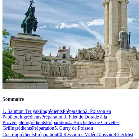
Sommaire
1. Saumon Teriyaki
Ingrédients
Préparation
2. Poisson en
Papillote
Ingrédients
Préparation
3. Filet de Dorade à la
Provençale
Ingrédients
Préparation
4. Brochettes de Crevettes
Gril
Ingrédients
Préparation
5. Curry de Poisson
Coco
Ingrédients
Préparation
📺 Ressource Vidéo
Glossaire
Checklist