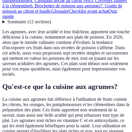
pamplemousse
4. Cabillaud poché au citron vert
5. Crevettes sautées
à la clémentine
6. Brochettes de poisson aux agrumes
7. Gratin de
poisson au citron et basilic
Glossaire
Checklist avant achat
Quiz
rapide
Sommaire
(
12
sections
)
Les agrumes, avec leur acidité et leur fraîcheur, apportent une touche
délicieuse à la cuisine, notamment aux plats de poisson. En 2026,
alors que le monde culinaire continue d'évoluer, la tendance
d'incorporer ces fruits dans nos recettes de poisson s'affirme. Dans
cet article, nous vous proposons sept recettes simples et savoureuses
qui mettent en valeur les poissons de mer, tout en jouant sur les
saveurs acidulées des agrumes. Ces plats sont idéaux non seulement
pour vos repas quotidiens, mais également pour impressionner vos
invités.
Qu'est-ce que la cuisine aux agrumes?
La cuisine aux agrumes fait référence à l'utilisation de fruits comme
les citrons, les oranges, les pamplemousses et les clémentines dans la
préparation des plats. Ces fruits apportent non seulement de la
saveur, mais aussi une belle acidité qui peut rehausser tout type de
plat. Les agrumes sont riches en vitamine C et en antioxydants, ce
qui les rend également bénéfiques pour la santé. Leur utilisation en
cuisine permet d'équilibrer les plats riches et gras, tout en ajoutant