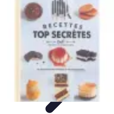
Recettes de Poissons
Recettes de Papillote
Recettes Faciles
Recettes
Recettes de
Marinades
Recettes de Poisson
Recettes de Poissons