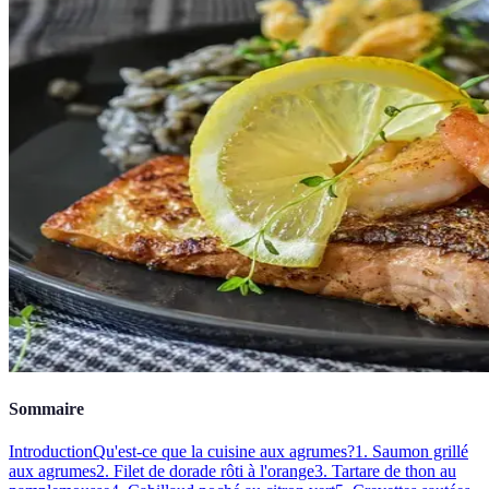
Sommaire
Introduction
Qu'est-ce que la cuisine aux agrumes?
1. Saumon grillé
aux agrumes
2. Filet de dorade rôti à l'orange
3. Tartare de thon au