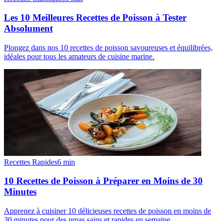
Les 10 Meilleures Recettes de Poisson à Tester
Absolument
Plongez dans nos 10 recettes de poisson savoureuses et équilibrées,
idéales pour tous les amateurs de cuisine marine.
Recettes Rapides
6
min
10 Recettes de Poisson à Préparer en Moins de 30
Minutes
Apprenez à cuisiner 10 délicieuses recettes de poisson en moins de
30 minutes pour des repas sains et rapides en semaine.