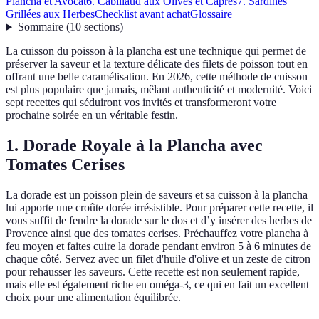
Plancha et Avocat
6. Cabillaud aux Olives et Capres
7. Sardines
Grillées aux Herbes
Checklist avant achat
Glossaire
Sommaire
(
10
sections
)
La cuisson du poisson à la plancha est une technique qui permet de
préserver la saveur et la texture délicate des filets de poisson tout en
offrant une belle caramélisation. En 2026, cette méthode de cuisson
est plus populaire que jamais, mêlant authenticité et modernité. Voici
sept recettes qui séduiront vos invités et transformeront votre
prochaine soirée en un véritable festin.
1. Dorade Royale à la Plancha avec
Tomates Cerises
La dorade est un poisson plein de saveurs et sa cuisson à la plancha
lui apporte une croûte dorée irrésistible. Pour préparer cette recette, il
vous suffit de fendre la dorade sur le dos et d’y insérer des herbes de
Provence ainsi que des tomates cerises. Préchauffez votre plancha à
feu moyen et faites cuire la dorade pendant environ 5 à 6 minutes de
chaque côté. Servez avec un filet d'huile d'olive et un zeste de citron
pour rehausser les saveurs. Cette recette est non seulement rapide,
mais elle est également riche en oméga-3, ce qui en fait un excellent
choix pour une alimentation équilibrée.