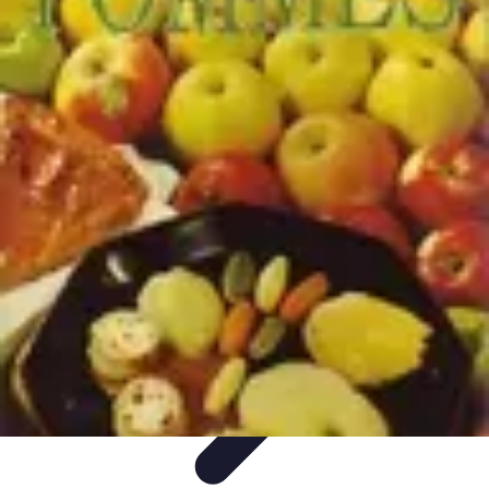
Recettes de Poissons
Recettes de Papillote
Recettes Faciles
Recettes
Recettes de
Marinades
Recettes de Poisson
Recettes de Poissons