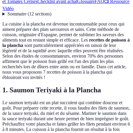
et Tomates Cerises
Checklist avant achat
Glossaire
FAQ
📺 Ressource
Vidéo
Sommaire
(
12
sections
)
La cuisine à la plancha est devenue incontournable pour ceux qui
aiment préparer des plats savoureux et sains. Cette méthode de
cuisson, originaire d'Espagne, permet de sublimer les saveurs des
aliments tout en restant simple et efficace. Les
recettes de poisson à
la plancha
sont particulièrement appréciées en raison de leur
légèreté et de la rapidité avec laquelle elles peuvent être réalisées.
Selon des études de consommateurs, environ 70% des personnes
affirment que le poisson frais grillé est l'un des plats les plus
recherchés lors de dîners entre amis ou en famille. Dans cet article,
nous vous proposons 7 recettes de poisson à la plancha qui
éblouiront vos invités !
1. Saumon Teriyaki à la Plancha
Le saumon teriyaki est un plat succulent qui combine douceur et
goût. Pour préparer cette recette, il vous faudra des filets de saumon,
de la sauce teriyaki, du miel et du sésame. Mariner le saumon dans
la sauce teriyaki durant une heure permet de bien imprégner le goût.
Préchauffez votre plancha et faites griller les filets pendant environ 6
à 8 minutes. La cuisson à la plancha fournit un résultat à la fois