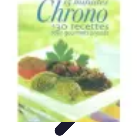
Recettes de Poissons
Recettes de Papillote
Recettes Faciles
Recettes
Recettes de
Marinades
Recettes de Poisson
Recettes de Poissons