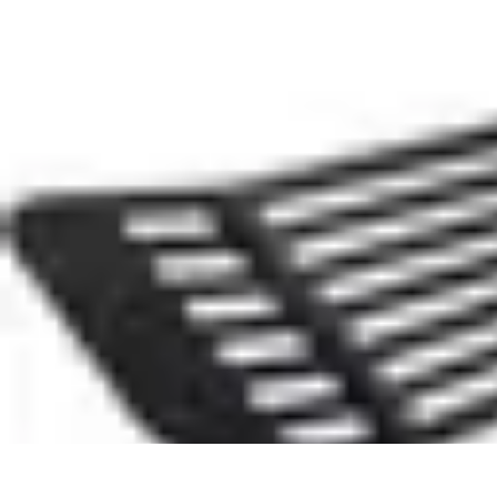
Recettes de Poissons
Recettes de Papillote
Recettes Faciles
Recettes
Recettes de Marinades
R
Recettes de Poissons