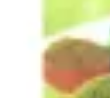
Recettes de Poissons
Recettes de Papillote
Recettes Faciles
Recettes
Recettes de Marinades
R
Recettes de Poissons