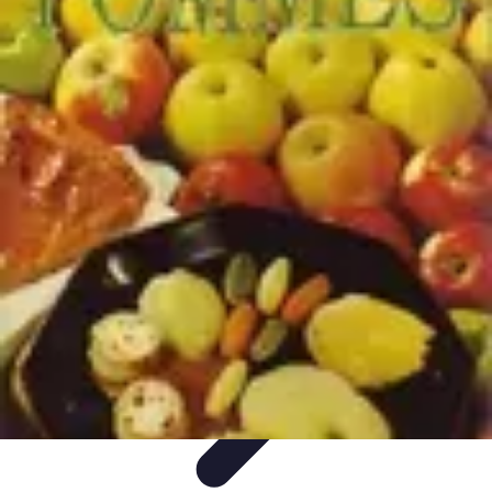
Recettes de Poissons
Recettes de Papillote
Recettes Faciles
Recettes
Recettes de
Marinades
Recettes de Poisson
Recettes de Poissons