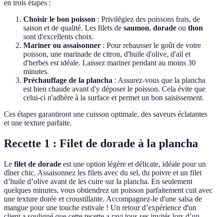
en trois étapes :
Choisir le bon poisson
: Privilégiez des poissons frais, de
saison et de qualité. Les filets de
saumon
,
dorade
ou
thon
sont d'excellents choix.
Mariner ou assaisonner
: Pour rehausser le goût de votre
poisson, une marinade de citron, d'huile d'olive, d'ail et
d'herbes est idéale. Laissez mariner pendant au moins 30
minutes.
Préchauffage de la plancha
: Assurez-vous que la plancha
est bien chaude avant d'y déposer le poisson. Cela évite que
celui-ci n'adhère à la surface et permet un bon saisissement.
Ces étapes garantiront une cuisson optimale, des saveurs éclatantes
et une texture parfaite.
Recette 1 : Filet de dorade à la plancha
Le
filet de dorade
est une option légère et délicate, idéale pour un
dîner chic. Assaisonnez les filets avec du sel, du poivre et un filet
d’huile d’olive avant de les cuire sur la plancha. En seulement
quelques minutes, vous obtiendrez un poisson parfaitement cuit avec
une texture dorée et croustillante. Accompagnez-le d'une salsa de
mangue pour une touche estivale ! Un retour d’expérience d'un
client a souligné que cette recette a ravi tous ses invités lors d’un