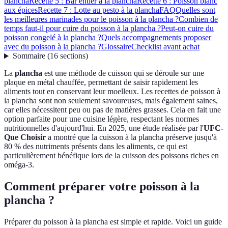
plancha
Recette 5 : Bar entier à la plancha
Recette 6 : Poisson blanc
aux épices
Recette 7 : Lotte au pesto à la plancha
FAQ
Quelles sont
les meilleures marinades pour le poisson à la plancha ?
Combien de
temps faut-il pour cuire du poisson à la plancha ?
Peut-on cuire du
poisson congelé à la plancha ?
Quels accompagnements proposer
avec du poisson à la plancha ?
Glossaire
Checklist avant achat
Sommaire
(
16
sections
)
La
plancha
est une méthode de cuisson qui se déroule sur une
plaque en métal chauffée, permettant de saisir rapidement les
aliments tout en conservant leur moelleux. Les recettes de poisson à
la plancha sont non seulement savoureuses, mais également saines,
car elles nécessitent peu ou pas de matières grasses. Cela en fait une
option parfaite pour une cuisine légère, respectant les normes
nutritionnelles d'aujourd'hui. En 2025, une étude réalisée par l'
UFC-
Que Choisir
a montré que la cuisson à la plancha préserve jusqu'à
80 % des nutriments présents dans les aliments, ce qui est
particulièrement bénéfique lors de la cuisson des poissons riches en
oméga-3.
Comment préparer votre poisson à la
plancha ?
Préparer du poisson à la plancha est simple et rapide. Voici un guide