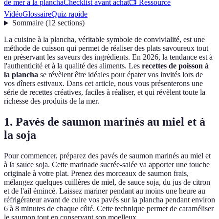
de mer à la plancha
Checklist avant achat
📺 Ressource
Vidéo
Glossaire
Quiz rapide
Sommaire
(
12
sections
)
La cuisine à la plancha, véritable symbole de convivialité, est une
méthode de cuisson qui permet de réaliser des plats savoureux tout
en préservant les saveurs des ingrédients. En 2026, la tendance est à
l'authenticité et à la qualité des aliments. Les
recettes de poisson à
la plancha
se révèlent être idéales pour épater vos invités lors de
vos dîners estivaux. Dans cet article, nous vous présenterons une
série de recettes créatives, faciles à réaliser, et qui révèlent toute la
richesse des produits de la mer.
1. Pavés de saumon marinés au miel et à
la soja
Pour commencer, préparez des pavés de saumon marinés au miel et
à la sauce soja. Cette marinade sucrée-salée va apporter une touche
originale à votre plat. Prenez des morceaux de saumon frais,
mélangez quelques cuillères de miel, de sauce soja, du jus de citron
et de l'ail émincé. Laissez mariner pendant au moins une heure au
réfrigérateur avant de cuire vos pavés sur la plancha pendant environ
6 à 8 minutes de chaque côté. Cette technique permet de caraméliser
le saumon tout en conservant son moelleux.