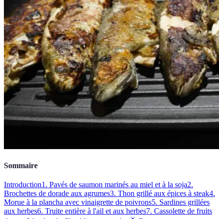
Sommaire
Introduction
1. Pavés de saumon marinés au miel et à la soja
2.
Brochettes de dorade aux agrumes
3. Thon grillé aux épices à steak
4.
Morue à la plancha avec vinaigrette de poivrons
5. Sardines grillées
aux herbes
6. Truite entière à l'ail et aux herbes
7. Cassolette de fruits