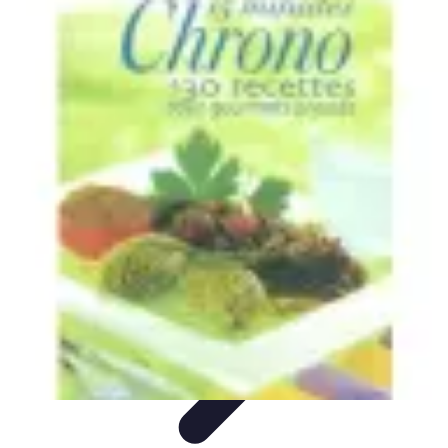
Recettes de Poissons
Recettes de Papillote
Recettes Faciles
Recettes
Recettes de
Marinades
Recettes de Poisson
Recettes de Poissons