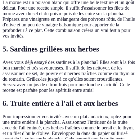
La morue est un poisson blanc qui offre une belle texture et un goût
délicat. Pour une recette simple, il suffit d'assaisonner les filets de
morue avec du sel et du poivre puis de les cuire sur la plancha.
Préparez une vinaigrette en mélangeant des poivrons rôtis, de l'huile
d'olive et un peu de vinaigre balsamique pour apporter de la
profondeur à ce plat. Cette combinaison créera un vrai festin pour
vos invités.
5. Sardines grillées aux herbes
Avez-vous déjà essayé des sardines à la plancha? Elles sont à la fois
bon marché et très savoureuses. Il suffit de les nettoyer, de les
assaisonner de sel, de poivre et d'herbes fraîches comme du thym ou
du romarin. Grillez-les jusqu'à ce qu'elles soient croustillantes.
Servez avec un jus de citron frais pour une touche d'acidité. Cette
recette est parfaite pour les apéritifs entre amis!
6. Truite entière à l'ail et aux herbes
Pour impressionner vos invités avec un plat audacieux, optez pour
une truite entière à la plancha. Assaisonnez l'intérieur de la truite
avec de l'ail émincé, des herbes fraîches comme le persil et le thym,
et un filet d'huile d'olive. Enveloppez-la dans du papier sulfurisé
avant de la cuire sur la plancha. Cela garantit que la truite reste