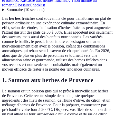
et basilic
6. Rascasse aux herbes fraîches
7. Thon mariné au
romarin
Glossaire
Checklist
Sommaire
(
10
sections
)
Les
herbes fraîches
sont souvent la clé pour transformer un plat de
poisson ordinaire en une expérience culinaire extraordinaire. En
effet, selon des études, l'utilisation d'herbes fraîches peut augmenter
l'attrait gustatif des plats de 30 à 50%. Elles apportent non seulement
des saveurs, mais aussi des bienfaits nutritionnels. Les variétés
comme le basilic, le persil, la coriandre et l'estragon se marient
merveilleusement bien avec le poisson, créant des combinaisons
aromatiques qui rehaussent la saveur de chaque bouchée. En 2026,
alors que de plus en plus de personnes se tournent vers une
alimentation saine et gourmande, utiliser des herbes fraîches dans
vos recettes est non seulement souhaitable, mais également un
moyen efficace de rester à la pointe des tendances culinaires.
1. Saumon aux herbes de Provence
Le saumon est un poisson gras qui se prête à merveille aux herbes
de Provence. Cette recette simple demande juste quelques
ingrédients : des filets de saumon, de l'huile d'olive, du citron, et un
mélange d'herbes de Provence. Pour la préparer, commencez par
préchauffer votre four à 200°C. Disposez vos filets de saumon dans
un plat allant au four, arrosez-les d'huile d'olive et de jus de citron,