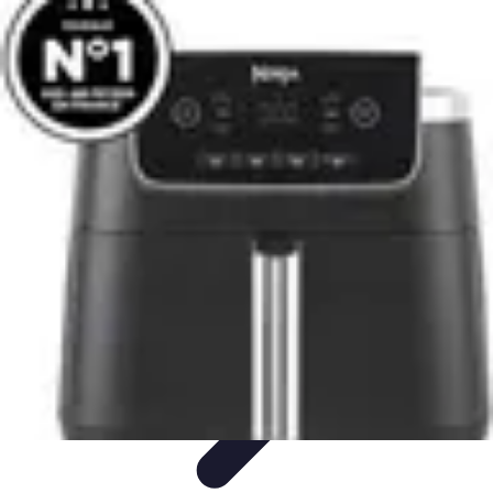
Recettes de Poissons
Recettes de Papillote
Recettes Faciles
Recettes
Recettes de
Marinades
Recettes de Poisson
Recettes de Poissons