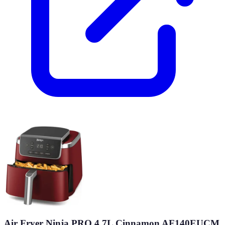
Air Fryer Ninja PRO 4 7L Cinnamon AF140EUCM