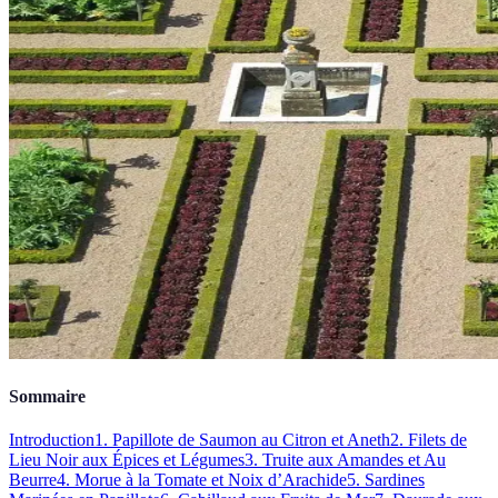
Sommaire
Introduction
1. Papillote de Saumon au Citron et Aneth
2. Filets de
Lieu Noir aux Épices et Légumes
3. Truite aux Amandes et Au
Beurre
4. Morue à la Tomate et Noix d’Arachide
5. Sardines