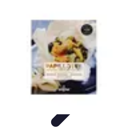
Recettes de Poissons
Recettes de Papillote
Recettes Faciles
Recettes
Recettes de
Marinades
Recettes de Poisson
Recettes de Poissons