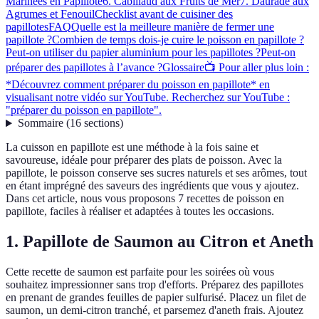
Marinées en Papillote
6. Cabillaud aux Fruits de Mer
7. Daurade aux
Agrumes et Fenouil
Checklist avant de cuisiner des
papillotes
FAQ
Quelle est la meilleure manière de fermer une
papillote ?
Combien de temps dois-je cuire le poisson en papillote ?
Peut-on utiliser du papier aluminium pour les papillotes ?
Peut-on
préparer des papillotes à l’avance ?
Glossaire
📺 Pour aller plus loin :
*Découvrez comment préparer du poisson en papillote* en
visualisant notre vidéo sur YouTube. Recherchez sur YouTube :
"préparer du poisson en papillote".
Sommaire
(
16
sections
)
La cuisson en papillote est une méthode à la fois saine et
savoureuse, idéale pour préparer des plats de poisson. Avec la
papillote, le poisson conserve ses sucres naturels et ses arômes, tout
en étant imprégné des saveurs des ingrédients que vous y ajoutez.
Dans cet article, nous vous proposons 7 recettes de poisson en
papillote, faciles à réaliser et adaptées à toutes les occasions.
1. Papillote de Saumon au Citron et Aneth
Cette recette de saumon est parfaite pour les soirées où vous
souhaitez impressionner sans trop d'efforts. Préparez des papillotes
en prenant de grandes feuilles de papier sulfurisé. Placez un filet de
saumon, un demi-citron tranché, et parsemez d'aneth frais. Ajoutez