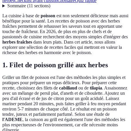
herbes
Checklist avant cuisson
Glossaire
Quiz rapide
Sommaire
(
11
sections
)
La cuisine à base de
poisson
est non seulement délicieuse mais aussi
bénéfique pour la santé. Les recettes de poisson avec des herbes
fraîches permettent de rehausser les saveurs tout en apportant une
touche de fraîcheur. En 2026, de plus en plus de chefs et de
passionnés de cuisine recherchent des moyens simples d'intégrer des
herbes fraîches
dans leurs plats. Dans cet article, nous allons
explorer une sélection de recettes faciles qui mettront en valeur la
richesse des herbes en harmonie avec le poisson.
1. Filet de poisson grillé aux herbes
Griller un filet de poisson est l'une des méthodes les plus simples et
pratiques pour préparer un repas délicieux. Pour préparer cette
recette, choisissez des filets de
cabillaud
ou de
tilapia
. Assaisonnez
avec un mélange de persil plat, d'aneth et de ciboulette. Ajoutez un
peu d'ail écrasé et de jus de citron pour un goût acidulé. Laissez
mariner pendant 20 minutes, puis faites griller à feu moyen pendant
environ 5-7 minutes de chaque côté. Le résultat est un poisson
tendre, juteux et parfaitement parfumé. Selon une étude de
l'ADEME
, la cuisson au grill est également l'une des méthodes les
plus respectueuses de l'environnement, car elle nécessite moins
d'énergie.