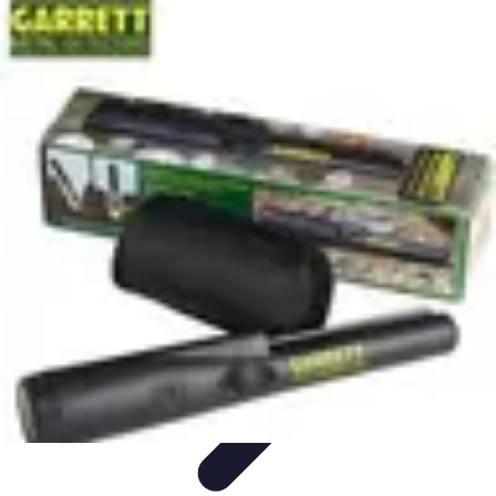
Recettes de Poissons
Recettes de Papillote
Recettes Faciles
Recettes
Recettes de
Marinades
Recettes de Poisson
Recettes de Poissons