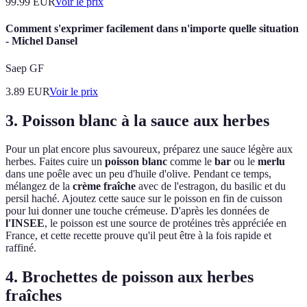
99.99
EUR
Voir le prix
Comment s'exprimer facilement dans n'importe quelle situation
- Michel Dansel
Saep GF
3.89
EUR
Voir le prix
3. Poisson blanc à la sauce aux herbes
Pour un plat encore plus savoureux, préparez une sauce légère aux
herbes. Faites cuire un
poisson blanc
comme le
bar
ou le
merlu
dans une poêle avec un peu d'huile d'olive. Pendant ce temps,
mélangez de la
crème fraîche
avec de l'estragon, du basilic et du
persil haché. Ajoutez cette sauce sur le poisson en fin de cuisson
pour lui donner une touche crémeuse. D'après les données de
l'INSEE
, le poisson est une source de protéines très appréciée en
France, et cette recette prouve qu'il peut être à la fois rapide et
raffiné.
4. Brochettes de poisson aux herbes
fraîches