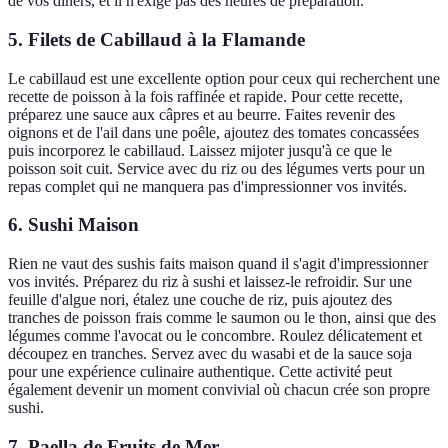
de vos dîners, et il n'exige pas des heures de préparation.
5. Filets de Cabillaud à la Flamande
Le cabillaud est une excellente option pour ceux qui recherchent une
recette de poisson à la fois raffinée et rapide. Pour cette recette,
préparez une sauce aux câpres et au beurre. Faites revenir des
oignons et de l'ail dans une poêle, ajoutez des tomates concassées
puis incorporez le cabillaud. Laissez mijoter jusqu'à ce que le
poisson soit cuit. Service avec du riz ou des légumes verts pour un
repas complet qui ne manquera pas d'impressionner vos invités.
6. Sushi Maison
Rien ne vaut des sushis faits maison quand il s'agit d'impressionner
vos invités. Préparez du riz à sushi et laissez-le refroidir. Sur une
feuille d'algue nori, étalez une couche de riz, puis ajoutez des
tranches de poisson frais comme le saumon ou le thon, ainsi que des
légumes comme l'avocat ou le concombre. Roulez délicatement et
découpez en tranches. Servez avec du wasabi et de la sauce soja
pour une expérience culinaire authentique. Cette activité peut
également devenir un moment convivial où chacun crée son propre
sushi.
7. Paella de Fruits de Mer