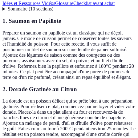
Idées et Ressources Vidéos
Glossaire
Checklist avant achat
Sommaire
(
10
sections
)
1. Saumon en Papillote
Préparer un saumon en papillote est un classique qui ne déçoit
jamais. Ce mode de cuisson permet de conserver toutes les saveurs
et l'humidité du poisson. Pour cette recette, il vous suffit de
positionner un filet de saumon sur une feuille de papier sulfurisé.
Ajoutez des légumes de saison comme des courgettes ou des
poivrons, assaisonnez avec du sel, du poivre, et un filet d'huile
d'olive. Refermez bien la papillote et enfournez à 180°C pendant 20
minutes. Ce plat peut être accompagné d'une purée de pommes de
terre ou d'un riz parfumé, créant ainsi un repas équilibré et élégant.
2. Dorade Gratinée au Citron
La dorade est un poisson délicat qui se prête bien à une préparation
gratinée. Pour réaliser ce plat, commencez par nettoyer et vider votre
dorade. Placez-la dans un plat allant au four et recouvrez-la de
tranches fines de citron et d'une généreuse couche de chapelure.
Ajoutez un mélange de persil, d'ail et d'huile d'olive pour rehausser
le goût. Faites cuire au four à 200°C pendant environ 25 minutes. Le
résultat est un poisson tendre, accompagné d'une croûte dorée qui