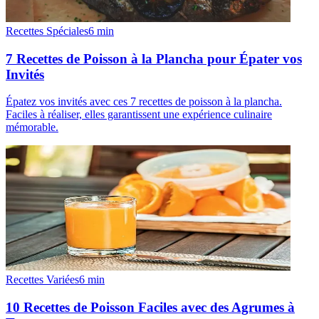
Recettes Spéciales
6
min
7 Recettes de Poisson à la Plancha pour Épater vos
Invités
Épatez vos invités avec ces 7 recettes de poisson à la plancha.
Faciles à réaliser, elles garantissent une expérience culinaire
mémorable.
Recettes Variées
6
min
10 Recettes de Poisson Faciles avec des Agrumes à