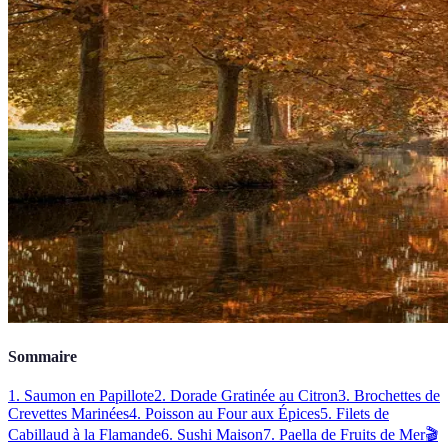
Sommaire
1. Saumon en Papillote
2. Dorade Gratinée au Citron
3. Brochettes de
Crevettes Marinées
4. Poisson au Four aux Épices
5. Filets de
Cabillaud à la Flamande
6. Sushi Maison
7. Paella de Fruits de Mer
🎬