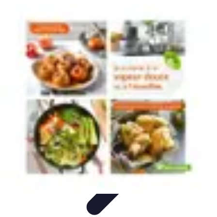
Recettes de Poissons
Recettes de Papillote
Recettes Faciles
Recettes
Recettes de
Marinades
Recettes de Poisson
Recettes de Poissons