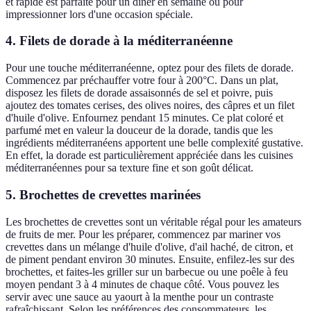
et rapide est parfaite pour un dîner en semaine ou pour
impressionner lors d'une occasion spéciale.
4. Filets de dorade à la méditerranéenne
Pour une touche méditerranéenne, optez pour des filets de dorade.
Commencez par préchauffer votre four à 200°C. Dans un plat,
disposez les filets de dorade assaisonnés de sel et poivre, puis
ajoutez des tomates cerises, des olives noires, des câpres et un filet
d'huile d'olive. Enfournez pendant 15 minutes. Ce plat coloré et
parfumé met en valeur la douceur de la dorade, tandis que les
ingrédients méditerranéens apportent une belle complexité gustative.
En effet, la dorade est particulièrement appréciée dans les cuisines
méditerranéennes pour sa texture fine et son goût délicat.
5. Brochettes de crevettes marinées
Les brochettes de crevettes sont un véritable régal pour les amateurs
de fruits de mer. Pour les préparer, commencez par mariner vos
crevettes dans un mélange d'huile d'olive, d'ail haché, de citron, et
de piment pendant environ 30 minutes. Ensuite, enfilez-les sur des
brochettes, et faites-les griller sur un barbecue ou une poêle à feu
moyen pendant 3 à 4 minutes de chaque côté. Vous pouvez les
servir avec une sauce au yaourt à la menthe pour un contraste
rafraîchissant. Selon les préférences des consommateurs, les