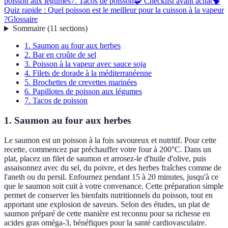
poisson aux légumes
7. Tacos de poisson
🧩 Checklist avant achat
🧠
Quiz rapide : Quel poisson est le meilleur pour la cuisson à la vapeur
?
Glossaire
Sommaire
(
11
sections
)
1. Saumon au four aux herbes
2. Bar en croûte de sel
3. Poisson à la vapeur avec sauce soja
4. Filets de dorade à la méditerranéenne
5. Brochettes de crevettes marinées
6. Papillotes de poisson aux légumes
7. Tacos de poisson
1. Saumon au four aux herbes
Le saumon est un poisson à la fois savoureux et nutritif. Pour cette
recette, commencez par préchauffer votre four à 200°C. Dans un
plat, placez un filet de saumon et arrosez-le d'huile d'olive, puis
assaisonnez avec du sel, du poivre, et des herbes fraîches comme de
l'aneth ou du persil. Enfournez pendant 15 à 20 minutes, jusqu'à ce
que le saumon soit cuit à votre convenance. Cette préparation simple
permet de conserver les bienfaits nutritionnels du poisson, tout en
apportant une explosion de saveurs. Selon des études, un plat de
saumon préparé de cette manière est reconnu pour sa richesse en
acides gras oméga-3, bénéfiques pour la santé cardiovasculaire.