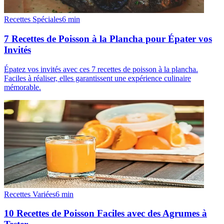
Recettes Spéciales
6
min
7 Recettes de Poisson à la Plancha pour Épater vos
Invités
Épatez vos invités avec ces 7 recettes de poisson à la plancha.
Faciles à réaliser, elles garantissent une expérience culinaire
mémorable.
Recettes Variées
6
min
10 Recettes de Poisson Faciles avec des Agrumes à