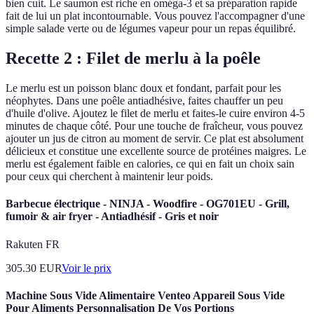
bien cuit. Le saumon est riche en oméga-3 et sa préparation rapide
fait de lui un plat incontournable. Vous pouvez l'accompagner d'une
simple salade verte ou de légumes vapeur pour un repas équilibré.
Recette 2 : Filet de merlu à la poêle
Le merlu est un poisson blanc doux et fondant, parfait pour les
néophytes. Dans une poêle antiadhésive, faites chauffer un peu
d'huile d'olive. Ajoutez le filet de merlu et faites-le cuire environ 4-5
minutes de chaque côté. Pour une touche de fraîcheur, vous pouvez
ajouter un jus de citron au moment de servir. Ce plat est absolument
délicieux et constitue une excellente source de protéines maigres. Le
merlu est également faible en calories, ce qui en fait un choix sain
pour ceux qui cherchent à maintenir leur poids.
Barbecue électrique - NINJA - Woodfire - OG701EU - Grill,
fumoir & air fryer - Antiadhésif - Gris et noir
Rakuten FR
305.30
EUR
Voir le prix
Machine Sous Vide Alimentaire Venteo Appareil Sous Vide
Pour Aliments Personnalisation De Vos Portions