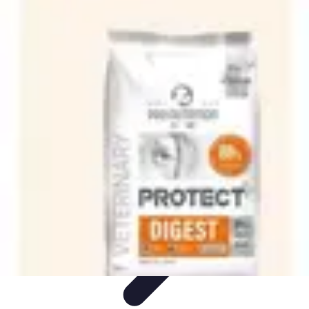
Recettes de Poissons
Recettes de Papillote
Recettes Faciles
Recettes
Recettes de
Marinades
Recettes de Poisson
Recettes de Poissons