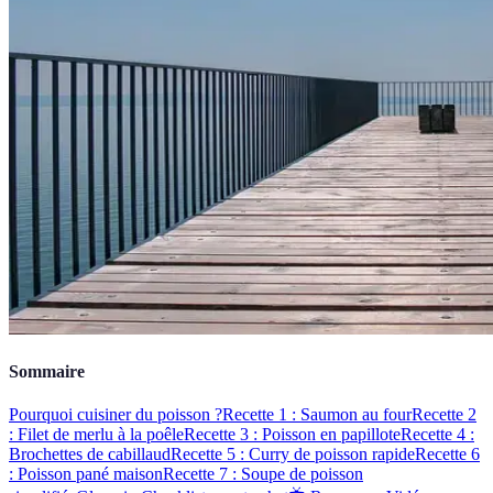
Sommaire
Pourquoi cuisiner du poisson ?
Recette 1 : Saumon au four
Recette 2
: Filet de merlu à la poêle
Recette 3 : Poisson en papillote
Recette 4 :
Brochettes de cabillaud
Recette 5 : Curry de poisson rapide
Recette 6
: Poisson pané maison
Recette 7 : Soupe de poisson