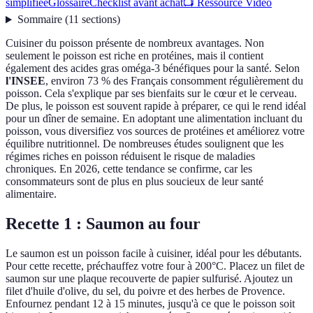
simplifiée
Glossaire
Checklist avant achat
📺 Ressource Vidéo
Sommaire
(
11
sections
)
Cuisiner du poisson présente de nombreux avantages. Non
seulement le poisson est riche en protéines, mais il contient
également des acides gras oméga-3 bénéfiques pour la santé. Selon
l'INSEE
, environ 73 % des Français consomment régulièrement du
poisson. Cela s'explique par ses bienfaits sur le cœur et le cerveau.
De plus, le poisson est souvent rapide à préparer, ce qui le rend idéal
pour un dîner de semaine. En adoptant une alimentation incluant du
poisson, vous diversifiez vos sources de protéines et améliorez votre
équilibre nutritionnel. De nombreuses études soulignent que les
régimes riches en poisson réduisent le risque de maladies
chroniques. En 2026, cette tendance se confirme, car les
consommateurs sont de plus en plus soucieux de leur santé
alimentaire.
Recette 1 : Saumon au four
Le saumon est un poisson facile à cuisiner, idéal pour les débutants.
Pour cette recette, préchauffez votre four à 200°C. Placez un filet de
saumon sur une plaque recouverte de papier sulfurisé. Ajoutez un
filet d'huile d'olive, du sel, du poivre et des herbes de Provence.
Enfournez pendant 12 à 15 minutes, jusqu'à ce que le poisson soit