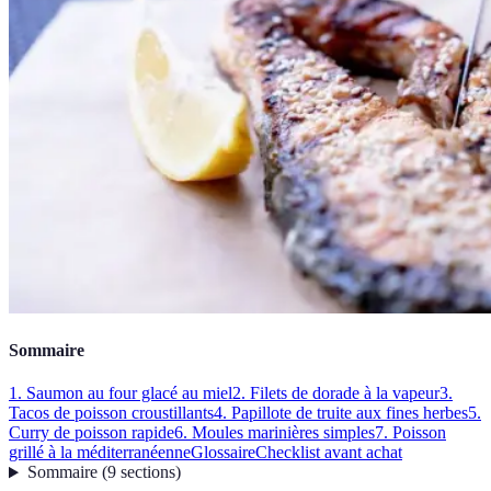
Sommaire
1. Saumon au four glacé au miel
2. Filets de dorade à la vapeur
3.
Tacos de poisson croustillants
4. Papillote de truite aux fines herbes
5.
Curry de poisson rapide
6. Moules marinières simples
7. Poisson
grillé à la méditerranéenne
Glossaire
Checklist avant achat
Sommaire
(
9
sections
)