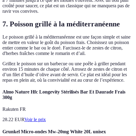
à 7 minutes jusqu'à ce que les moules s'ouvrent. Avec un bon pain
croûté pour saucer, ce plat est un classique qui ne manquera pas de
ravir vos convives.
7. Poisson grillé à la méditerranéenne
Le poisson grillé à la méditerranéenne est une façon simple et saine
de mettre en valeur le goût du poisson frais. Choisissez un poisson
entier comme le bar ou le doré. Farcissez-le de zestes de citron,
d'herbes fraîches comme le romarin et d’ail.
Grillez le poisson sur un barbecue ou une poêle à griller pendant
environ 15 minutes de chaque côté. Arrosez de zestes de citron et
d’un filet d’huile d’olive avant de servir. Ce plat est idéal pour les
repas en plein air, où la convivialité est au cœur de l’expérience.
Almo Nature Hfc Longevity Stérilisés Bar Et Daurade Frais
300g
Rakuten FR
28.22
EUR
Voir le prix
Grunkel Micro-ondes Mw-20mg White 20L unisex