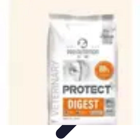
Recettes de Poissons
Recettes de Papillote
Recettes Faciles
Recettes
Recettes de
Marinades
Recettes de Poisson
Recettes de Poissons