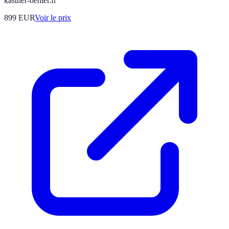
kastner-oehler.fr
899
EUR
Voir le prix