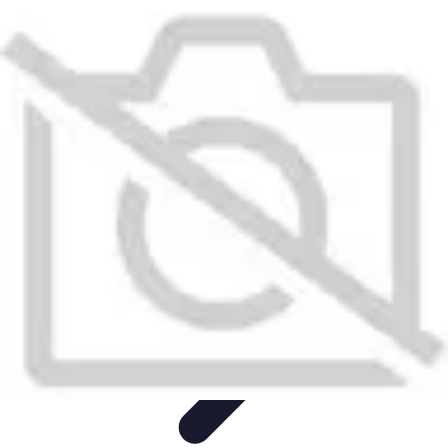
Recettes de Poissons
Recettes de Papillote
Recettes Faciles
Recettes
Recettes de
Marinades
Recettes de Poisson
Recettes de Poissons