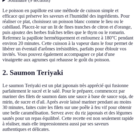
Sommaire
(
9
sections
)
Le poisson en papillote est une méthode de cuisson simple et
efficace qui préserve les saveurs et l'humidité des ingrédients. Pour
réaliser ce plat, choisissez un poisson blanc comme le lieu ou le
cabillaud. Placez-le sur un lit de fines tranches de citron et d'orange,
puis ajoutez des herbes fraîches telles que le thym ou le romarin.
Refermez la papillote hermétiquement et enfournez à 180°C pendant
environ 20 minutes. Cette cuisson à la vapeur dans le four permet de
libérer un éventail d'arômes irrésistibles, parfaits pour éblouir vos
invités. Vous pouvez également accompagner ce plat d'une
vinaigrette aux agrumes qui rehausse le goût du poisson.
2. Saumon Teriyaki
Le saumon Teriyaki est un plat japonais très apprécié qui fusionne
parfaitement le sucré et le salé. Pour le préparer, commencez par
mariner des filets de saumon dans une sauce à base de sauce soja, de
mirin, de sucre et d'ail. Après avoir laissé mariner pendant au moins
30 minutes, faites cuire les filets sur une poêle à feu vif pour obtenir
une belle caramélisation. Servez avec du riz japonais et des légumes
sautés pour un repas équilibré. Cette recette est non seulement rapide
à réaliser, mais elle impressionnera aussi par ses saveurs
authentiques et délicates.