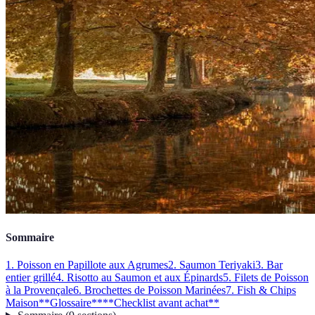
Sommaire
1. Poisson en Papillote aux Agrumes
2. Saumon Teriyaki
3. Bar
entier grillé
4. Risotto au Saumon et aux Épinards
5. Filets de Poisson
à la Provençale
6. Brochettes de Poisson Marinées
7. Fish & Chips
Maison
**Glossaire**
**Checklist avant achat**