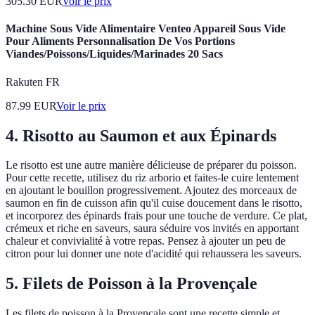
305.30
EUR
Voir le prix
Machine Sous Vide Alimentaire Venteo Appareil Sous Vide
Pour Aliments Personnalisation De Vos Portions
Viandes/Poissons/Liquides/Marinades 20 Sacs
Rakuten FR
87.99
EUR
Voir le prix
4. Risotto au Saumon et aux Épinards
Le risotto est une autre manière délicieuse de préparer du poisson.
Pour cette recette, utilisez du riz arborio et faites-le cuire lentement
en ajoutant le bouillon progressivement. Ajoutez des morceaux de
saumon en fin de cuisson afin qu'il cuise doucement dans le risotto,
et incorporez des épinards frais pour une touche de verdure. Ce plat,
crémeux et riche en saveurs, saura séduire vos invités en apportant
chaleur et convivialité à votre repas. Pensez à ajouter un peu de
citron pour lui donner une note d'acidité qui rehaussera les saveurs.
5. Filets de Poisson à la Provençale
Les filets de poisson à la Provençale sont une recette simple et