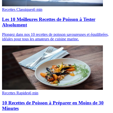
Recettes Classiques
6
min
Les 10 Meilleures Recettes de Poisson à Tester
Absolument
Plongez dans nos 10 recettes de poisson savoureuses et équilibrées,
idéales pour tous les amateurs de cuisine marine.
Recettes Rapides
6
min
10 Recettes de Poisson à Préparer en Moins de 30
Minutes