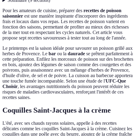
Sommaire
(
9
sections
)
Pour les amateurs de cuisine, préparer des
recettes de poisson
saisonnier
est une manière inspirante d'incorporer des ingrédients
frais et locaux dans vos repas. Les recettes de poisson varient en
fonction des saisons, permettant de profiter au mieux des richesses
de la mer tout en respectant les cycles naturels. Cet article vous
propose sept recettes savoureuses à tester tout au long de l'année.
Le printemps est la saison idéale pour savourer un poisson grillé aux
herbes de Provence. Le
bar
ou la
daurade
se prêtent parfaitement à
cette préparation. Enfilez les morceaux de poisson sur des brochettes
en bois, ajoutez des légumes de saison comme des courgettes et des
poivrons, puis assaisonnez avec un mélange d'herbes de Provence,
d'huile d'olive, de sel et de poivre. La cuisson au barbecue apportera
une touche fumée incomparable. Selon une étude de l'
UFC-Que
Choisir
, les avantages nutritionnels du poisson peuvent réduire les
risques de maladies cardiovasculaires, renforçant l'intérêt de ces
recettes saines.
Coquilles Saint-Jacques à la crème
L'été, avec ses chauds rayons solaires, appelle à des recettes
délicates comme les coquilles Saint-Jacques à la crème. Cuisinez les
coquilles dans une poêle avec du beurre, ajoutez de la crème fraîche