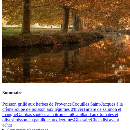
Sommaire
Poisson grillé aux herbes de Provence
Coquilles Saint-Jacques à la
crème
Soupe de poisson aux légumes d'hiver
Tartare de saumon et
mangue
Gambas sautées au citron et ail
Cabillaud aux tomates et
olives
Poisson en papillote aux légumes
Glossaire
Checklist avant
achat