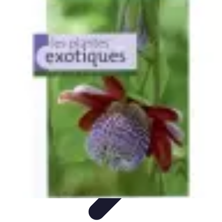
Recettes de Poissons
Recettes de Papillote
Recettes Faciles
Recettes
Recettes de
Marinades
Recettes de Poisson
Recettes de Poissons