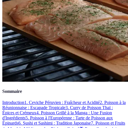
Sommaire
Introduction
1. Ceviche Péruvien : Fraîcheur et Acidité
2. Poisson à la
Réunionnaise : Escapade Tropicale
3. Curry de Poisson Thaï :
Épices et Crémeux
4. Poisson Grillé à la Manga : Une Fusion
d'Ingrédients
5. Poisson à l'Européenne : Tarte de Poisson aux
Épinards
6. Sushi et Sashimi : Tradition Japonaise
7. Poisson et Fruits