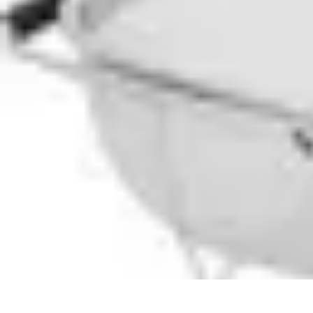
Recettes de Poissons
Recettes de Papillote
Recettes Faciles
Recettes
Recettes de Marinades
R
Recettes de Poissons