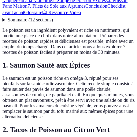
Maquereau à la Moutarde
5. Soupe de Poisson Express
6. Poisson
Pané Maison
7. Filets de Sole aux Agrumes
Conclusion
Checklist
avant achat
Glossaire
📺 Ressource Vidéo
Sommaire
(
12
sections
)
Le poisson est un ingrédient polyvalent et riche en nutriments, qui
mérite une place de choix dans notre alimentation. Préparer des
recettes de poisson rapides et délicieuses est possible, même avec un
emploi du temps chargé. Dans cet article, nous allons explorer 7
recettes de poisson faciles à préparer en moins de 30 minutes.
1. Saumon Sauté aux Épices
Le saumon est un poisson riche en oméga-3, réputé pour ses
bienfaits sur la santé cardiovasculaire. Cette recette simple consiste à
faire sauter des pavés de saumon dans une poêle chaude,
assaisonnés de cumin, de paprika et d'ail. En quelques minutes, vous
obtenez un plat savoureux, prêt à être servi avec une salade ou du riz
basmati. Pour les amateurs de cuisine végétale, vous pouvez aussi
remplacer le saumon par du tofu mariné aux mêmes épices pour une
alternative délicieuse.
2. Tacos de Poisson au Citron Vert