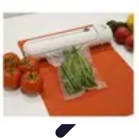
Recettes de Poissons
Recettes de Papillote
Recettes Faciles
Recettes
Recettes de
Marinades
Recettes de Poisson
Recettes de Poissons