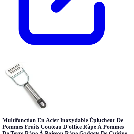
Multifonction En Acier Inoxydable Éplucheur De
Pommes Fruits Couteau D'office Râpe À Pommes
De Terre Râpe À Poisson Râpe Gadgets De Cuisine