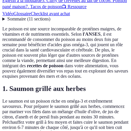
Églefin à la moutarde
5. Curry de crevettes au lait de coco
6. Poisson
pané maison
7. Tacos de poisson
📺 Ressource
Vidéo
Glossaire
Checklist avant achat
Sommaire
(
11
sections
)
Le poisson est une source incomparable de protéines maigres, de
vitamines et de nutriments essentiels. Selon
l'ANSES
, il est
recommandé de consommer du poisson au moins deux fois par
semaine pour bénéficier d'acides gras oméga-3, qui jouent un rôle
crucial dans la santé cardiovasculaire et cérébrale. De plus, le
poisson est souvent plus léger que d'autres sources de protéines
comme la viande, permettant ainsi une meilleure digestion. En
intégrant des
recettes de poisson
dans votre alimentation, vous
pouvez également diversifier vos repas tout en explorant des saveurs
exquises provenant des mers et des océans.
1. Saumon grillé aux herbes
Le saumon est un poisson riche en oméga-3 et extrêmement
savoureux. Pour préparer le saumon grillé aux herbes, commencez
par mariner vos filets dans un mélange d'huile d'olive, de jus de
citron, d'aneth et de persil frais pendant au moins 30 minutes.
Préchauffez votre grill à feu moyen et faites cuire le saumon pendant
environ 6-7 minutes de chaque côté, jusqu'à ce qu'il soit bien cuit