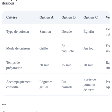
dessous !
Critère
Option A
Option B
Option C
Ver
Déli
Type de poisson
Saumon
Dorade
Églefin
nutri
En
Faci
Mode de cuisson
Grillé
Au four
papillote
sav
Temps de
Rapi
30 min
25 min
20 min
préparation
simp
Purée de
Accompagnement
Légumes
Riz
Parf
pommes
conseillé
grillés
basmati
équi
de terre
---