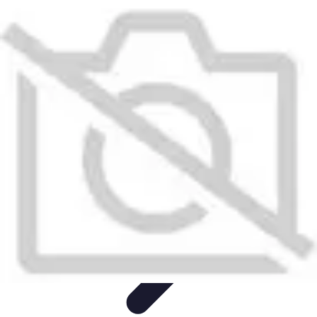
Recettes de Poissons
Recettes de Papillote
Recettes Faciles
Recettes
Recettes de
Marinades
Recettes de Poisson
Recettes de Poissons